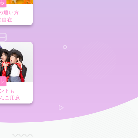
の通い方
由自在
9
ントも
んご用意