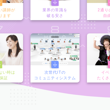
い講師が
業界の常識を
2通り
ります
破る安さ
自
7
8
ない時は
次世代ITの
イベ
y保証
コミュニティシステム
たくさ