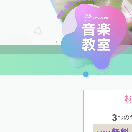
お
3
つの