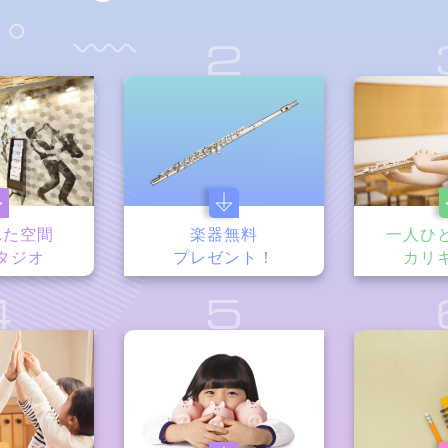
1
2
れた空間
楽器無料
一人ひ
タジオ
プレゼント！
カリ
4
5