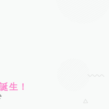
誕生！
で