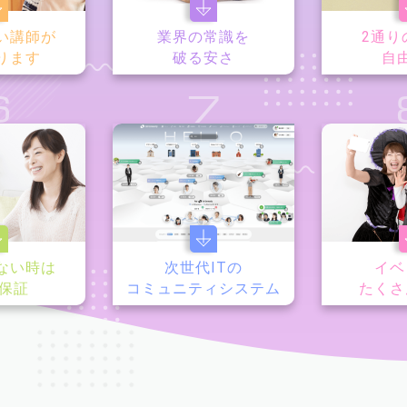
い講師が
業界の常識を
2通り
ります
破る安さ
自
6
7
ない時は
次世代ITの
イベ
y保証
コミュニティシステム
たくさ