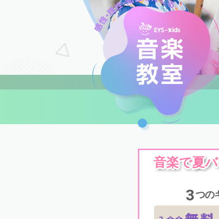
音楽で夏バ
3
つの