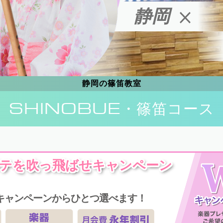
静岡
静岡の篠笛教室
SHINOBUE
・篠笛コース
テを吹っ飛ばせキャンペーン
キャンペーンからひとつ選べます！