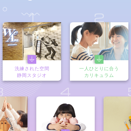
1
2
洗練された空間
一人ひとりに合う
静岡スタジオ
カリキュラム
3
4