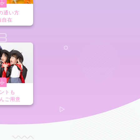
の通い方
由自在
8
ントも
んご用意