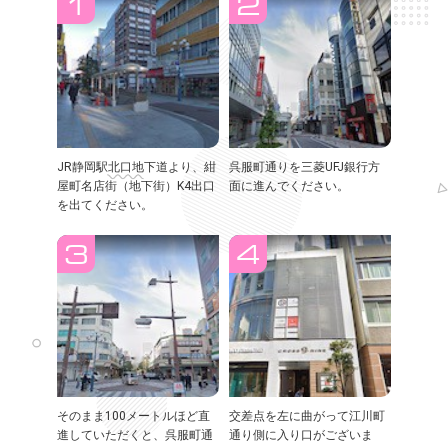
JR静岡駅北口地下道より、紺
呉服町通りを三菱UFJ銀行方
屋町名店街（地下街）K4出口
面に進んでください。
を出てください。
そのまま100メートルほど直
交差点を左に曲がって江川町
進していただくと、呉服町通
通り側に入り口がございま