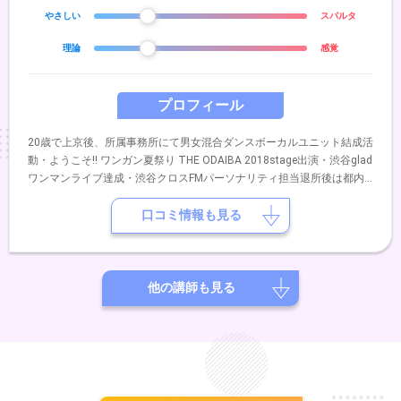
やさしい
スパルタ
理論
感覚
プロフィール
20歳で上京後、所属事務所にて男女混合ダンスボーカルユニット結成活
動・ようこそ!! ワンガン夏祭り THE ODAIBA 2018stage出演・渋谷glad
ワンマンライブ達成・渋谷クロスFMパーソナリティ担当退所後は都内
有名某ショーレストランや各イベントにて演者やパフォーマーとして活
動・ageHa COUNTDOWN to 2020 パフォーマー出演現在は、静岡市と
口コミ情報も見る
藤枝市にあるスクールにて初心者〜プロ志望の年齢性別問わず幅広く指
導するインストラクターとして活動中ボーカル問わず、ダンス・身体作
りの基礎・ウォーキング・各オーディション対策なども担当アイドルグ
ループへのディレクションや演出も携わる
他の講師も見る