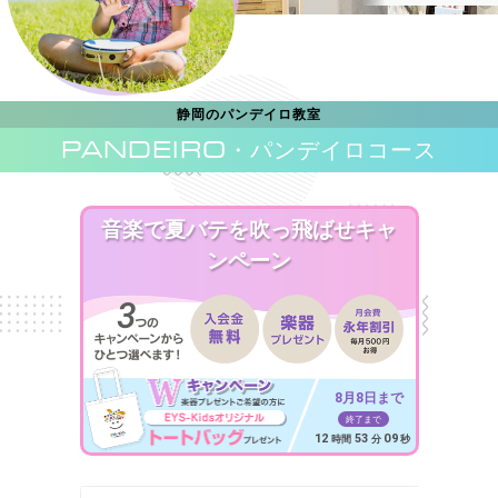
静岡のパンデイロ教室
PANDEIRO
・パンデイロコース
音楽で夏バテを吹っ飛ばせキャ
ンペーン
8月8日まで
終了まで
12
53
06
時間
分
秒