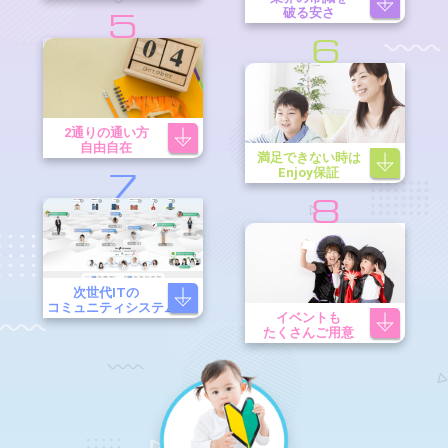
破る安さ
5
6
2通りの通い方
自由自在
満足できない時は
Enjoy保証
7
8
次世代ITの
コミュニティシステム
イベントも
たくさんご用意