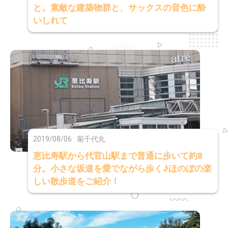
と。素敵な建築物群と、サックスの音色に酔
いしれて
2019/08/06
菊千代丸
恵比寿駅から代官山駅まで普通に歩いて約8
分。小さな坂道を愛でながら歩く♪ほのぼの楽
しい散歩道をご紹介！