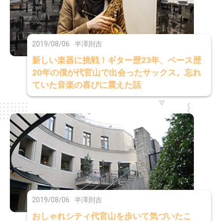
2019/08/06
半澤則吉
新しい楽器に挑戦！ギター歴23年、ベース歴
20年の僕が代官山で出会ったサックス。忘れ
ていた音楽の喜びに震えた話
2019/08/06
半澤則吉
おしゃれシティ代官山を歩いて気づいたこ