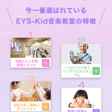
1
2
洗練された空間
静岡スタジオ
一人ひとりに合う
パンデイロカリキュ
ラム
3
4
相性の良い講師が
見つかります
業界の常識を