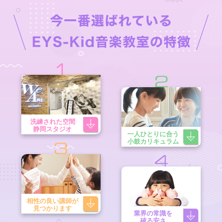
1
2
洗練された空間
静岡スタジオ
一人ひとりに合う
小鼓カリキュラム
3
4
相性の良い講師が
見つかります
業界の常識を
破る安さ