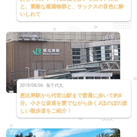
と。素敵な建築物群と、サックスの音色に酔
いしれて
2019/08/06
菊千代丸
恵比寿駅から代官山駅まで普通に歩いて約8
分。小さな坂道を愛でながら歩く♪ほのぼの楽
しい散歩道をご紹介！