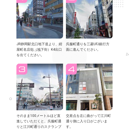
JR静岡駅北口地下道より、紺
呉服町通りを三菱UFJ銀行方
屋町名店街（地下街）K4出口
面に進んでください。
を出てください。
そのまま100メートルほど直
交差点を左に曲がって江川町
進していただくと、呉服町通
通り側に入り口がございま
りと江川町通りのスクランブ
す。