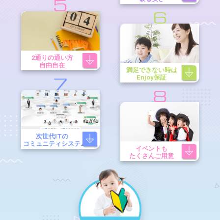
5
6
2通りの通い方
自由自在
満足できない時は
Enjoy保証
7
8
次世代ITの
コミュニティシステム
イベントも
たくさんご用意