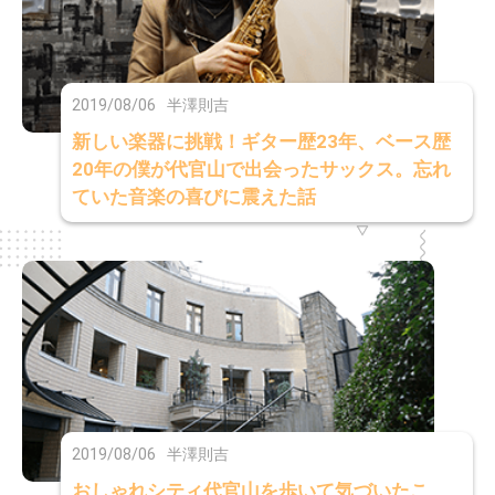
2019/08/06
半澤則吉
新しい楽器に挑戦！ギター歴23年、ベース歴
20年の僕が代官山で出会ったサックス。忘れ
ていた音楽の喜びに震えた話
2019/08/06
半澤則吉
おしゃれシティ代官山を歩いて気づいたこ