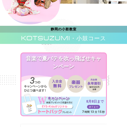
静岡の小鼓教室
KOTSUZUMI
・小鼓コース
音楽で夏バテを吹っ飛ばせキャ
ンペーン
8月8日まで
終了まで
7
13
13
時間
分
秒