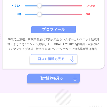
やさしい
スパルタ
理論
感覚
プロフィール
20歳で上京後、所属事務所にて男女混合ダンスボーカルユニット結成活
動・ようこそ!! ワンガン夏祭り THE ODAIBA 2018stage出演・渋谷glad
ワンマンライブ達成・渋谷クロスFMパーソナリティ担当退所後は都内
有名某ショーレストランや各イベントにて演者やパフォーマーとして活
動・ageHa COUNTDOWN to 2020 パフォーマー出演現在は、静岡市と
口コミ情報も見る
藤枝市にあるスクールにて初心者〜プロ志望の年齢性別問わず幅広く指
導するインストラクターとして活動中ボーカル問わず、ダンス・身体作
りの基礎・ウォーキング・各オーディション対策なども担当アイドルグ
ループへのディレクションや演出も携わる
他の講師も見る