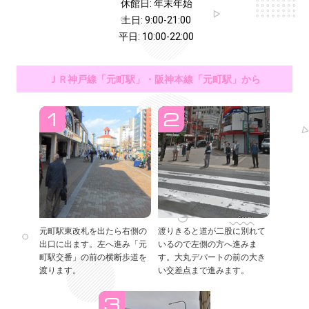
休館日: 年末年始
土日: 9:00-21:00
平日: 10:00-22:00
ＪＲ神戸線「元町駅」・阪神本線「元町駅」から
元町駅東改札を出たら右側の
渡りきると道が二股に別れて
出口に出ます。左へ進み「元
いるので左側の方へ進みま
町駅交番」の前の横断歩道を
す。大丸デパートの前の大き
渡ります。
い交差点まで進みます。