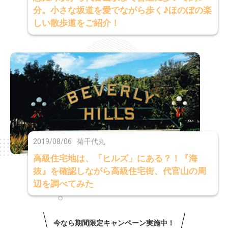
分。小さな坂道を愛でながら歩く♪ほのぼの楽
しい散歩道をご紹介！
2019/08/06
菊千代丸
高級住宅地は、「ヒルズ」にある？！『海
抜』を確認しながら高級住宅街、代官山の周
辺を調べてみた
今なら期間限定キャンペーン実施中！