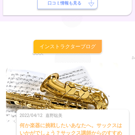
に入学し、様々なジャズやボサノバ、ラテンなど、様々なジャンルの音
口コミ情報も見る
楽を勉強する。 ・専門学校在学中、バークリー音楽大学のオーディシ
ョンを受け、現役合格 (奨学金$8000獲得)
インストラクターブログ
2022/04/12
嘉野聡美
何か楽器に挑戦したいあなたへ。サックスは
いかがでしょう？サックス講師からのすすめ