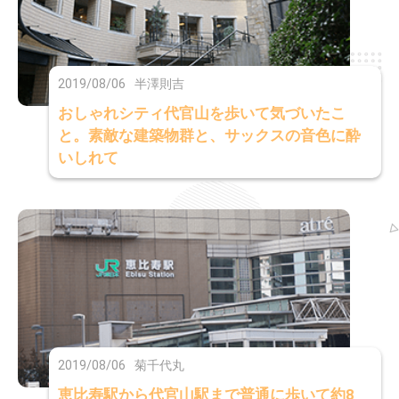
2019/08/06
半澤則吉
おしゃれシティ代官山を歩いて気づいたこ
と。素敵な建築物群と、サックスの音色に酔
いしれて
2019/08/06
菊千代丸
恵比寿駅から代官山駅まで普通に歩いて約8