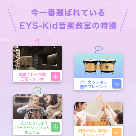
1
2
洗練された空間
三宮スタジオ
パーカッション
無料プレゼント
3
4
一人ひとりに合う
パーカッションカリ
相性の良い講師が
キュラム
見つかります