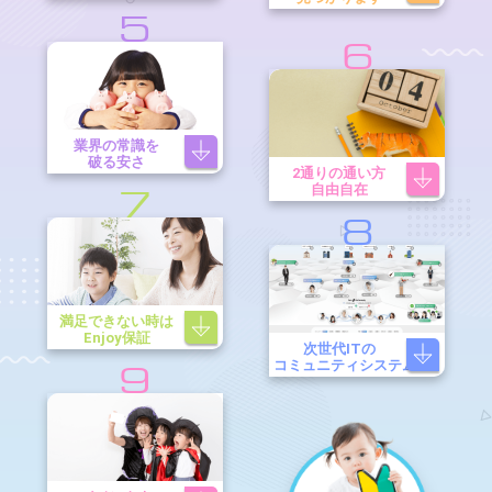
5
6
業界の常識を
破る安さ
2通りの通い方
自由自在
7
8
満足できない時は
Enjoy保証
次世代ITの
コミュニティシステム
9