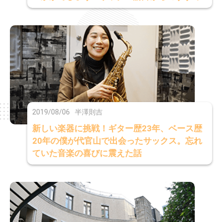
2019/08/06
半澤則吉
新しい楽器に挑戦！ギター歴23年、ベース歴
20年の僕が代官山で出会ったサックス。忘れ
ていた音楽の喜びに震えた話