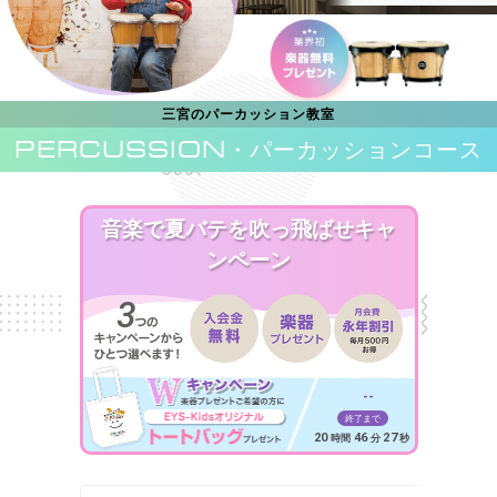
三宮のパーカッション教室
PERCUSSION
・パーカッションコース
音楽で夏バテを吹っ飛ばせキャ
ンペーン
--
終了まで
20
46
25
時間
分
秒