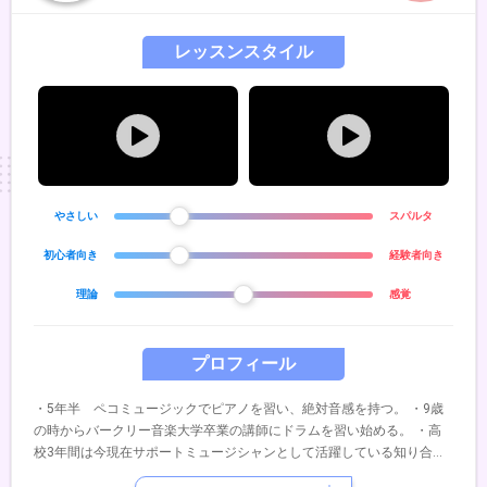
レッスンスタイル
やさしい
スパルタ
初心者向き
経験者向き
理論
感覚
プロフィール
・5年半 ペコミュージックでピアノを習い、絶対音感を持つ。 ・9歳
の時からバークリー音楽大学卒業の講師にドラムを習い始める。 ・高
校3年間は今現在サポートミュージシャンとして活躍している知り合い
の方にドラムを習い始める。 ・高校卒業後は甲陽音楽&ダンス専門学校