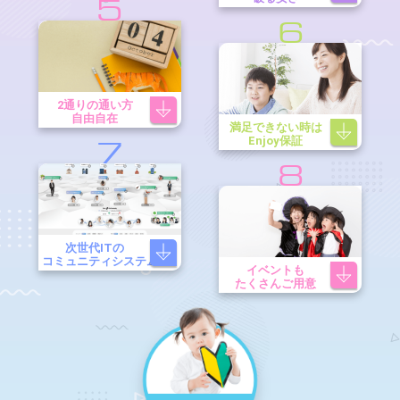
5
6
2通りの通い方
自由自在
満足できない時は
Enjoy保証
7
8
次世代ITの
コミュニティシステム
イベントも
たくさんご用意