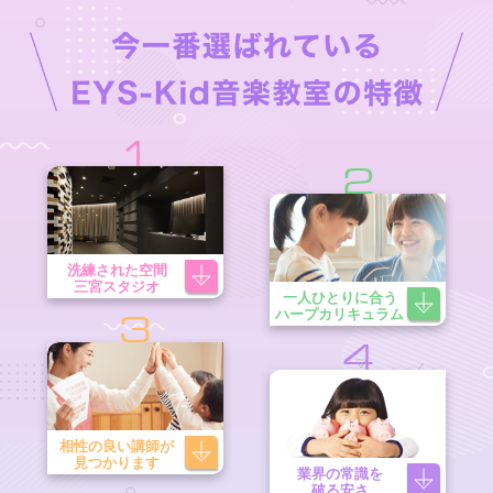
1
2
洗練された空間
三宮スタジオ
一人ひとりに合う
ハープカリキュラム
3
4
相性の良い講師が
見つかります
業界の常識を
破る安さ