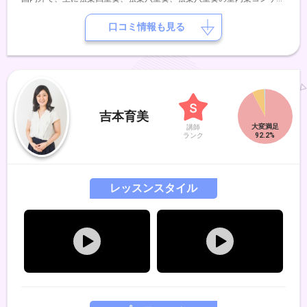
トに出演。帰国後初のリサイタル開催を皮切りに、ピアノのみならずギ
ター、マリンバ、箏、ガムラン、舞踊など様々な楽器や踊りとの共演を
口コミ情報も見る
や、室内楽コンサートでの演奏活動を続けている。また関西圏のオーケ
ストラでの客演、室内合奏団、弦楽オペラ会のメンバーとして活躍しな
がら、長年にわたり幅広い年齢層の方々とのレッスンにも力を入れてい
る。
吉本育美
講師
ランク
レッスンスタイル