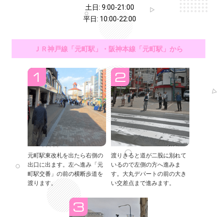
土日: 9:00-21:00
平日: 10:00-22:00
ＪＲ神戸線「元町駅」・阪神本線「元町駅」から
元町駅東改札を出たら右側の
渡りきると道が二股に別れて
出口に出ます。左へ進み「元
いるので左側の方へ進みま
町駅交番」の前の横断歩道を
す。大丸デパートの前の大き
渡ります。
い交差点まで進みます。