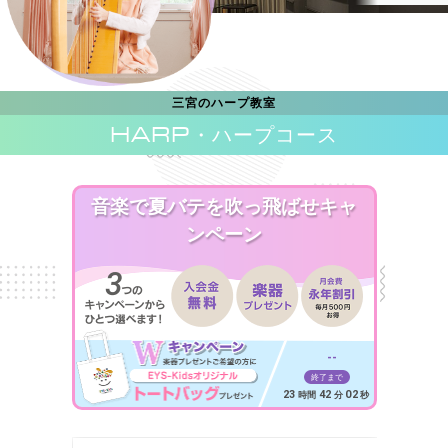
三宮のハープ教室
HARP
・ハープコース
音楽で夏バテを吹っ飛ばせキャ
ンペーン
--
終了まで
23
42
00
時間
分
秒