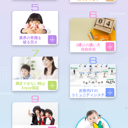
5
6
業界の常識を
破る安さ
2通りの通い方
自由自在
7
8
満足できない時は
Enjoy保証
次世代ITの
コミュニティシステム
9