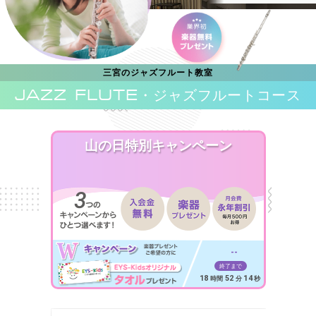
三宮のジャズフルート教室
JAZZ FLUTE
・ジャズフルートコース
山の日特別キャンペーン
--
終了まで
18
52
12
時間
分
秒