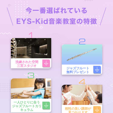
1
2
洗練された空間
三宮スタジオ
ジャズフルート
無料プレゼント
3
4
一人ひとりに合う
ジャズフルートカリ
相性の良い講師が
キュラム
見つかります