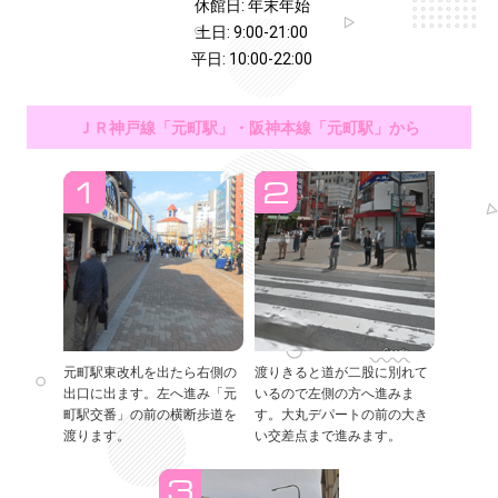
休館日: 年末年始
土日: 9:00-21:00
平日: 10:00-22:00
ＪＲ神戸線「元町駅」・阪神本線「元町駅」から
元町駅東改札を出たら右側の
渡りきると道が二股に別れて
出口に出ます。左へ進み「元
いるので左側の方へ進みま
町駅交番」の前の横断歩道を
す。大丸デパートの前の大き
渡ります。
い交差点まで進みます。