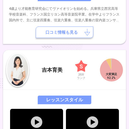
4歳より才能教育研究会にてヴァイオリンを始める。兵庫県立西宮高等
学校音楽科、フランス国立リヨン高等音楽院卒業。在学中よりフランス
国内外で、主に弦楽四重奏、弦楽六重奏、弦楽八重奏の室内楽コンサー
トに出演。帰国後初のリサイタル開催を皮切りに、ピアノのみならずギ
ター、マリンバ、箏、ガムラン、舞踊など様々な楽器や踊りとの共演を
口コミ情報も見る
や、室内楽コンサートでの演奏活動を続けている。また関西圏のオーケ
ストラでの客演、室内合奏団、弦楽オペラ会のメンバーとして活躍しな
がら、長年にわたり幅広い年齢層の方々とのレッスンにも力を入れてい
る。
吉本育美
講師
ランク
レッスンスタイル