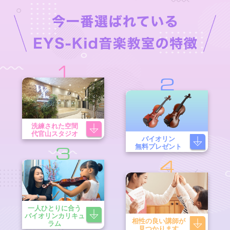
1
2
洗練された空間
代官山スタジオ
バイオリン
無料プレゼント
3
4
一人ひとりに合う
バイオリンカリキュ
相性の良い講師が
ラム
見つかります