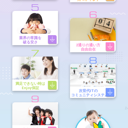
5
6
業界の常識を
破る安さ
2通りの通い方
自由自在
7
8
満足できない時は
Enjoy保証
次世代ITの
コミュニティシステム
9