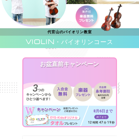
代官山のバイオリン教室
VIOLIN
・バイオリンコース
お盆直前キャンペーン
8月6日まで
終了まで
12
47
17
時間
分
秒