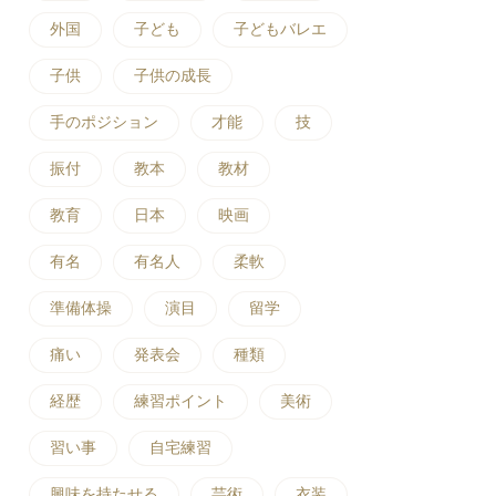
外国
子ども
子どもバレエ
子供
子供の成長
手のポジション
才能
技
振付
教本
教材
教育
日本
映画
有名
有名人
柔軟
準備体操
演目
留学
痛い
発表会
種類
経歴
練習ポイント
美術
習い事
自宅練習
興味を持たせる
芸術
衣装