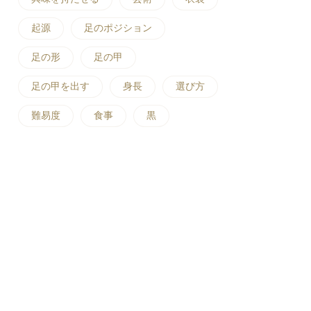
起源
足のポジション
足の形
足の甲
足の甲を出す
身長
選び方
難易度
食事
黒