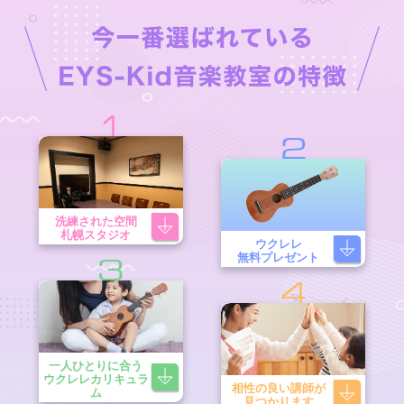
1
2
洗練された空間
札幌スタジオ
ウクレレ
無料プレゼント
3
4
一人ひとりに合う
ウクレレカリキュラ
相性の良い講師が
ム
見つかります