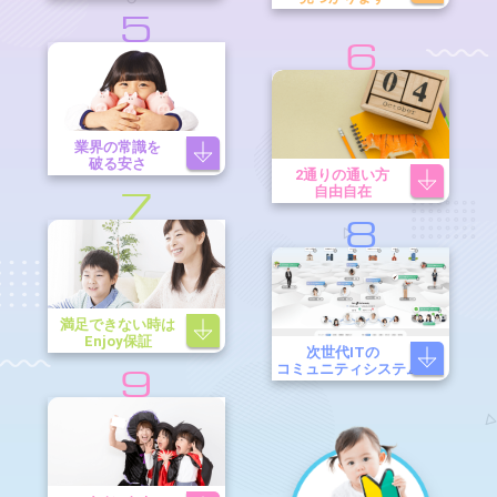
5
6
業界の常識を
破る安さ
2通りの通い方
自由自在
7
8
満足できない時は
Enjoy保証
次世代ITの
コミュニティシステム
9