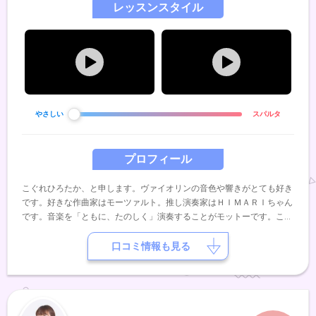
レッスンスタイル
やさしい
スパルタ
プロフィール
こぐれひろたか、と申します。ヴァイオリンの音色や響きがとても好き
です。好きな作曲家はモーツァルト。推し演奏家はＨＩＭＡＲＩちゃん
です。音楽を「ともに、たのしく」演奏することがモットーです。これ
まで様々なオーケストラに所属してきました。合奏やアンサンブルも得
意です。長年カナダに住んでおりまして、英語やフランス語（少々）が
口コミ情報も見る
話せます。音楽以外では、食べ歩きや旅行が趣味です。好きな食べ（飲
み）物は洋食とワイン。好きな国はイタリアとフランスです。どうぞよ
ろしくお願いいたします。