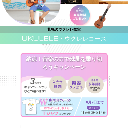
札幌のウクレレ教室
UKULELE
・ウクレレコース
納涼！音楽の力で残暑を乗り切
ろうキャンペーン
8月9日まで
終了まで
13
39
32
時間
分
秒