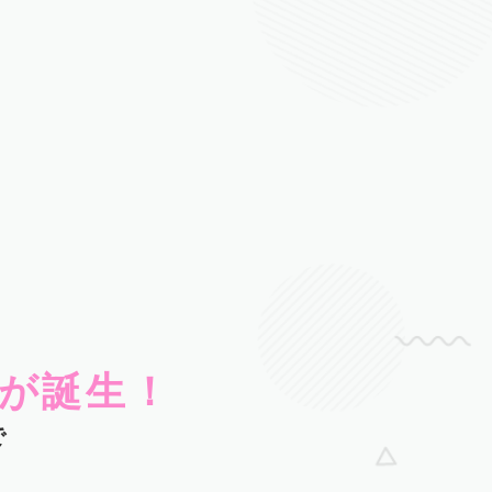
が誕生！
で