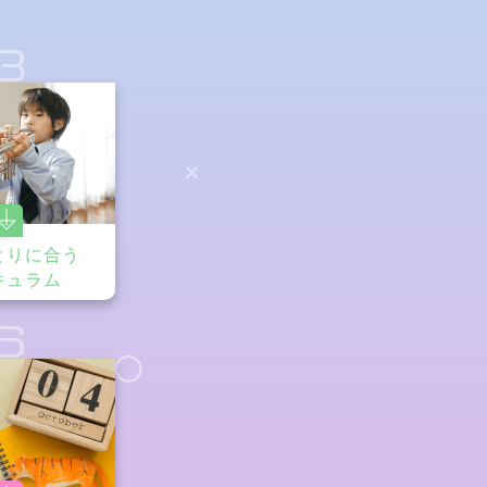
3
とりに合う
キュラム
6