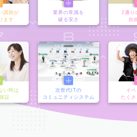
い講師が
業界の常識を
2通り
ります
破る安さ
自
7
8
ない時は
次世代ITの
イベ
y保証
コミュニティシステム
たくさ