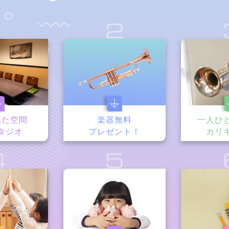
1
2
れた空間
楽器無料
一人ひ
タジオ
プレゼント！
カリ
4
5