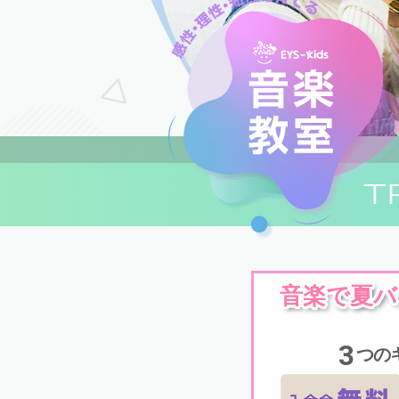
T
音楽で夏バ
3
つの