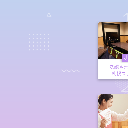
洗練さ
札幌ス