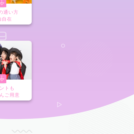
の通い方
由自在
9
ントも
んご用意