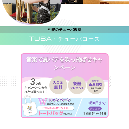
札幌のチューバ教室
TUBA
・チューバコース
音楽で夏バテを吹っ飛ばせキャ
ンペーン
8月8日まで
終了まで
1
54
43
時間
分
秒