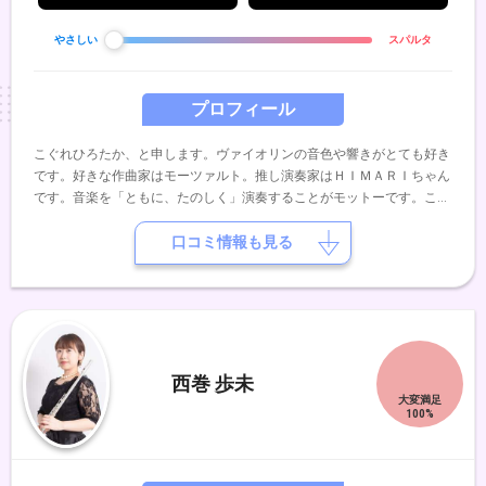
やさしい
スパルタ
プロフィール
こぐれひろたか、と申します。ヴァイオリンの音色や響きがとても好き
です。好きな作曲家はモーツァルト。推し演奏家はＨＩＭＡＲＩちゃん
です。音楽を「ともに、たのしく」演奏することがモットーです。これ
まで様々なオーケストラに所属してきました。合奏やアンサンブルも得
意です。長年カナダに住んでおりまして、英語やフランス語（少々）が
口コミ情報も見る
話せます。音楽以外では、食べ歩きや旅行が趣味です。好きな食べ（飲
み）物は洋食とワイン。好きな国はイタリアとフランスです。どうぞよ
ろしくお願いいたします。
西巻 歩未