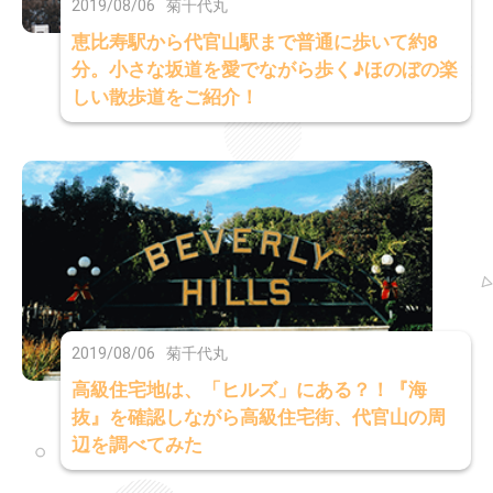
2019/08/06
菊千代丸
恵比寿駅から代官山駅まで普通に歩いて約8
分。小さな坂道を愛でながら歩く♪ほのぼの楽
しい散歩道をご紹介！
2019/08/06
菊千代丸
高級住宅地は、「ヒルズ」にある？！『海
抜』を確認しながら高級住宅街、代官山の周
辺を調べてみた