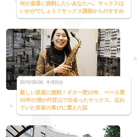
何か楽器に挑戦したいあなたへ。サックスは
いかがでしょう？サックス講師からのすすめ
2019/08/06
半澤則吉
新しい楽器に挑戦！ギター歴23年、ベース歴
20年の僕が代官山で出会ったサックス。忘れ
ていた音楽の喜びに震えた話