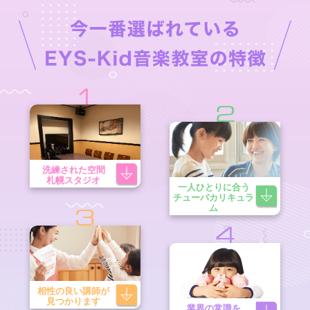
1
2
洗練された空間
札幌スタジオ
一人ひとりに合う
チューバカリキュラ
ム
3
4
相性の良い講師が
見つかります
業界の常識を