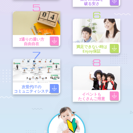
破る安さ
5
6
2通りの通い方
自由自在
満足できない時は
Enjoy保証
7
8
次世代ITの
コミュニティシステム
イベントも
たくさんご用意