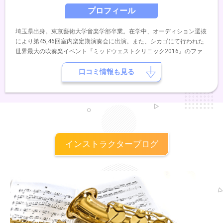
プロフィール
埼玉県出身。東京藝術大学音楽学部卒業。在学中、オーディション選抜
により第45,46回室内楽定期演奏会に出演。また、シカゴにて行われた
世界最大の吹奏楽イベント『ミッドウェストクリニック2016』のファ
イナルコンサートに出演。チューバを岩崎純、池田幸広、佐藤和彦の各
氏に、室内楽を栃本浩規、日髙剛、五十畑勉の各氏に師事。現在、国内
口コミ情報も見る
各地での演奏をはじめ、吹奏楽、音楽隊等の指導、指揮にあたってい
る。
インストラクターブログ