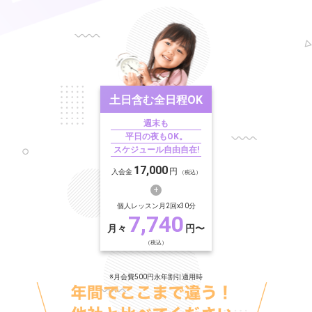
土日含む
全日程OK
週末も
平日の夜もOK。
スケジュール自由自在!
17,000
円
入会金
（税込）
個人レッスン月2回x30分
7,740
月々
円〜
（税込）
※月会費500円永年割引適用時