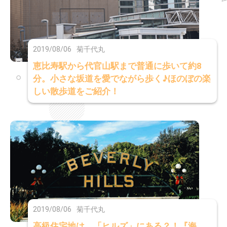
2019/08/06
菊千代丸
恵比寿駅から代官山駅まで普通に歩いて約8
分。小さな坂道を愛でながら歩く♪ほのぼの楽
しい散歩道をご紹介！
2019/08/06
菊千代丸
高級住宅地は、「ヒルズ」にある？！『海