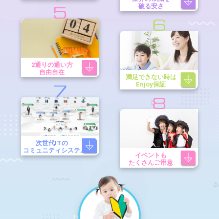
破る安さ
5
6
2通りの通い方
自由自在
満足できない時は
Enjoy保証
7
8
次世代ITの
コミュニティシステム
イベントも
たくさんご用意