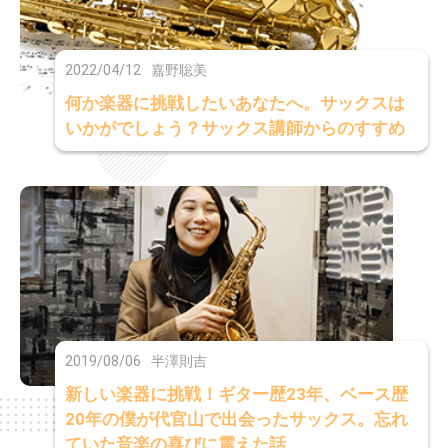
2022/04/12
嘉野聡美
何か楽器に挑戦したいあなたへ。サックスは
いかがでしょう？サックス講師からのすすめ
2019/08/06
半澤則吉
新しい楽器に挑戦！ギター歴23年、ベース歴
20年の僕が代官山で出会ったサックス。忘れ
ていた音楽の喜びに震えた話