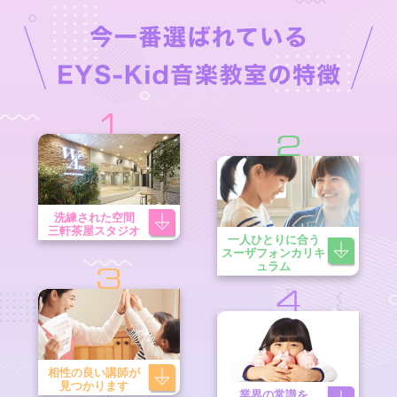
1
2
洗練された空間
三軒茶屋スタジオ
一人ひとりに合う
スーザフォンカリキ
ュラム
3
4
相性の良い講師が
見つかります
業界の常識を