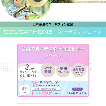
三軒茶屋のスーザフォン教室
SOUSAPHONE
・スーザフォンコース
音楽で夏バテを吹っ飛ばせキャ
ンペーン
--
終了まで
15
15
49
時間
分
秒