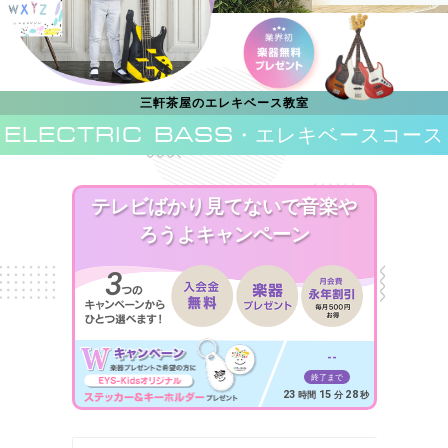
三軒茶屋のエレキベース教室
ELECTRIC BASS
・エレキベースコース
テレビばかり見てないで音楽や
ろうよキャンペーン
--
終了まで
23
15
26
時間
分
秒