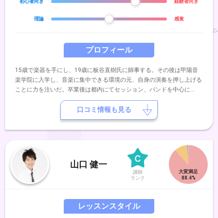
初心者向き
経験者向き
理論
感覚
プロフィール
15歳で楽器を手にし、19歳に板谷直樹氏に師事する。その後は甲陽音
楽学院に入学し、音楽に集中できる環境の元、自身の演奏を押し上げる
ことに力を注いだ。卒業後は都内にてセッション、バンドを中心に
R&B,Funk,Pops,Fusion,Jazz等ジャンルを問わず演奏活動を行なってい
る。
口コミ情報も見る
山口 健一
講師
ランク
レッスンスタイル