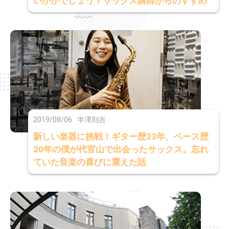
いかがでしょう？サックス講師からのすすめ
2019/08/06
半澤則吉
新しい楽器に挑戦！ギター歴23年、ベース歴
20年の僕が代官山で出会ったサックス。忘れ
ていた音楽の喜びに震えた話