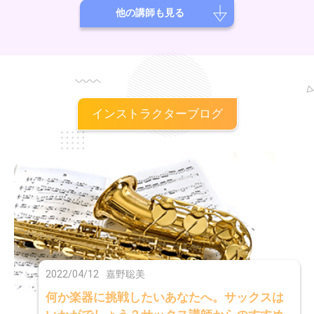
ニー」、サマーソニック「REN」、渋谷公会堂「西郷葉介」など大きな
他の講師も見る
舞台も経験。2010年 西川進さんとバンドを組んでいた木村 隼人と共
にDARLING DARNIG を結成。RO69jack準優勝。静岡県掛川市、茶のみ
やきんじろうテーマソング「お茶の子さいさい茶きんちゃん」（アレン
ジ担当）配信アプリ「17 Live」公式ライバー得意としているジャンル
は、Rock・Pops・EDM・Metal・R&B・Funk・HIPHOP・シンプルな歌
ものを気持ちよく歌ってもらえるプレイ、クリーンな音、エフェクティ
ブな音、攻撃的な歪んだ音であってもとにかく心地よい音を奏でるのが
インストラクターブログ
信条です。演奏技術、アプローチ、楽器機材、日々試行錯誤、研究して
います。自分はギタリストではありますが、ミュージシャンという意識
を持っていますので、ギター、ベース、編曲、DTM,サウンドプロデュ
ースなど様々な事をしています。
2022/04/12
嘉野聡美
何か楽器に挑戦したいあなたへ。サックスは