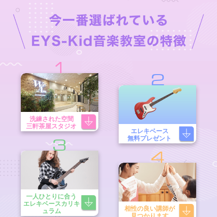
1
2
洗練された空間
三軒茶屋スタジオ
エレキベース
無料プレゼント
3
4
一人ひとりに合う
エレキベースカリキ
相性の良い講師が
ュラム
見つかります