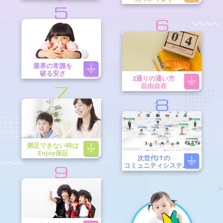
5
6
業界の常識を
破る安さ
2通りの通い方
自由自在
7
8
満足できない時は
Enjoy保証
次世代ITの
コミュニティシステム
9