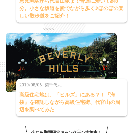
恵比寿駅から代官山駅まで普通に歩いて約8
分。小さな坂道を愛でながら歩く♪ほのぼの楽
しい散歩道をご紹介！
2019/08/06
菊千代丸
高級住宅地は、「ヒルズ」にある？！『海
抜』を確認しながら高級住宅街、代官山の周
辺を調べてみた
今なら期間限定キャンペーン実施中！