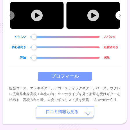
やさしい
スパルタ
初心者向き
経験者向き
理論
感覚
プロフィール
担当コース エレキギター、アコースティックギター、ベース、ウクレ
レ広島県出身高校１年生の時、charのライブを見て衝撃を受けギターを
始める。高校３年の時、大会でギタリスト賞を受賞、LArc〜en〜Cielの
KENモデルを頂く。初めてレコーディングも経験。高校卒業後、上京を
決意。YAMAHA音楽院入学。ギターを末原康志に師事。ギターのみなら
口コミ情報も見る
ず、様々な楽器、音楽理論を学ぶ。Sleepy head jaimeでCDデビュー。
TBS 「みのもんたの朝ズバッ」エンディングテーマ曲「kiss the girl」
この頃から色んなアーティストのサポートも始める。武道館「ステファ