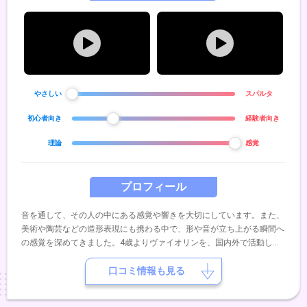
やさしい
スパルタ
初心者向き
経験者向き
理論
感覚
プロフィール
音を通して、その人の中にある感覚や響きを大切にしています。また、
美術や陶芸などの造形表現にも携わる中で、形や音が立ち上がる瞬間へ
の感覚を深めてきました。4歳よりヴァイオリンを、国内外で活動して
いた祖父の流れを受け継ぐ母のもとで学び、5歳よりピアノとソルフェ
ージュを学びました。その後はギター・ベース・ドラム・キーボードな
口コミ情報も見る
ど、ジャンルにとらわれず音楽に触れてきました。ピアノバーでの演奏
や、コンサートでのアンサンブル、自作曲の演奏など、日常の中で表現