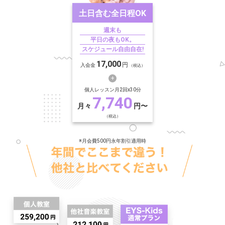
土日含む
全日程OK
週末も
平日の夜もOK。
スケジュール自由自在!
17,000
円
入会金
（税込）
個人レッスン月2回x30分
7,740
月々
円〜
（税込）
※月会費500円永年割引適用時