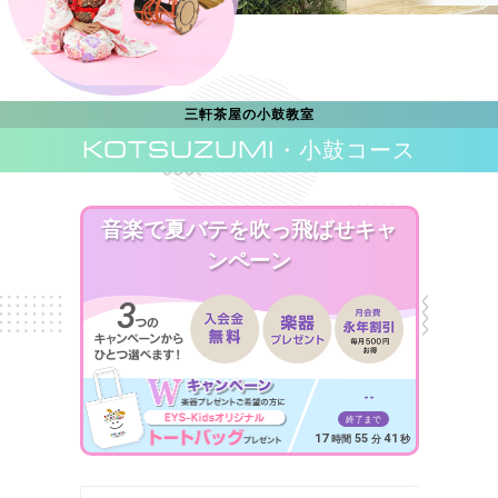
三軒茶屋の小鼓教室
KOTSUZUMI
・小鼓コース
音楽で夏バテを吹っ飛ばせキャ
ンペーン
--
終了まで
17
55
39
時間
分
秒