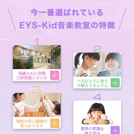
1
2
洗練された空間
三軒茶屋スタジオ
一人ひとりに合う
小鼓カリキュラム
3
4
相性の良い講師が
見つかります
業界の常識を
破る安さ