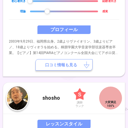
初心者向き
経験者向き
理論
感覚
プロフィール
2003年9月29日、福岡県出身。2歳よりヴァイオリン、3歳よりピア
ノ、18歳よりヴィオラを始める。桐朋学園大学音楽学部弦楽器専攻卒
業。【ピアノ】第14回PIARAピアノコンクール全国大会にてアポロ奨励
賞受賞。第12回ショパン国際ピアノコンクール in ASIA 全国大会出場。
【ヴァイオリン】第69回全日本学生音楽コンクール北九州大会第2位、
口コミ情報も見る
及び全国大会入選。第25～28回日本クラシック音楽コンクール全国大
会出場。第55回北九州芸術祭クラシックコンクール金賞、及び北九州市
長賞受賞。第5回浦川宜也ヴァイオリンセミナーIN福岡受講生。2021年
に「Nene Fantasy Concert」、2025年にデュオリサイタル「Stellato
Duo」を主催。同年、ミヒャール・マチャシチック氏のマスタークラス
shosho
を受講。これまでにヴァイオリンを原田絵理、貞国克己、浦川宜也、藤
講師
原望、三木妙子、西和田ゆう、久保田巧、久保良治の各氏に、副科ピア
ランク
ノを貞国真由美、古賀千恵、阿部美果子の各氏に、副科ヴィオラを佐々
木亮氏に師事。室内楽を神谷美千子、木野雅之、田中唱子、景山誠治、
井上渚、木村徹、池田菊衛の各氏に師事。
レッスンスタイル