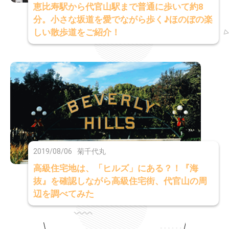
恵比寿駅から代官山駅まで普通に歩いて約8
分。小さな坂道を愛でながら歩く♪ほのぼの楽
しい散歩道をご紹介！
2019/08/06
菊千代丸
高級住宅地は、「ヒルズ」にある？！『海
抜』を確認しながら高級住宅街、代官山の周
辺を調べてみた