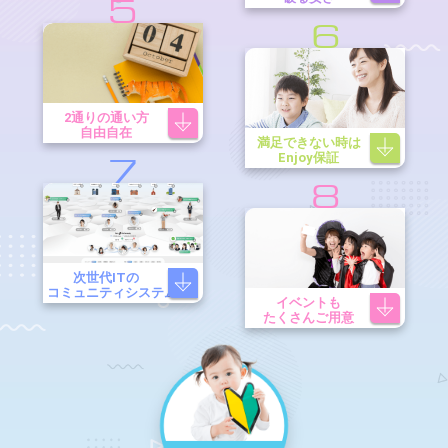
5
6
2通りの通い方
自由自在
満足できない時は
Enjoy保証
7
8
次世代ITの
コミュニティシステム
イベントも
たくさんご用意