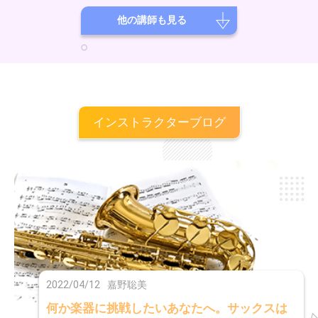
活動を行っています。即興性や場の空気との対話を大切にしながら、音
を「生きたもの」として捉えた演奏を重ねてきました。レッスンでは、
他の講師も見る
正解に急ぐのではなく、その方の中にある感覚や表現が自然に立ち上が
ることを大切にしています。はじめての方や楽譜が苦手な方も大歓迎で
す。安心して、ご自身のペースで音と向き合える時間をサポートいたし
ます。音と出会う時間が、少しでも楽しみになるように。
インストラクターブログ
2022/04/12
嘉野聡美
何か楽器に挑戦したいあなたへ。サックスは