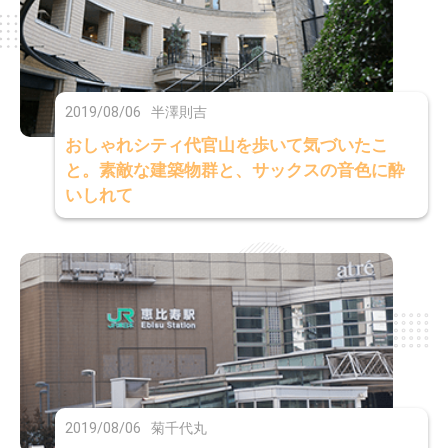
2019/08/06
半澤則吉
おしゃれシティ代官山を歩いて気づいたこ
と。素敵な建築物群と、サックスの音色に酔
いしれて
2019/08/06
菊千代丸