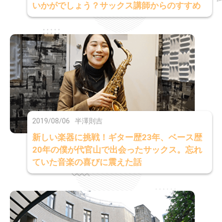
いかがでしょう？サックス講師からのすすめ
2019/08/06
半澤則吉
新しい楽器に挑戦！ギター歴23年、ベース歴
20年の僕が代官山で出会ったサックス。忘れ
ていた音楽の喜びに震えた話