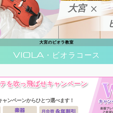
大宮
大宮のビオラ教室
VIOLA
・ビオラコース
テを吹っ飛ばせキャンペーン
キャンペーンからひとつ選べます！