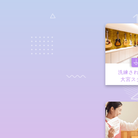
洗練さ
大宮ス