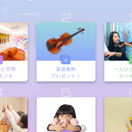
1
2
れた空間
楽器無料
一人ひ
タジオ
プレゼント！
カリ
4
5