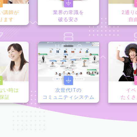
い講師が
業界の常識を
2通り
ります
破る安さ
自
7
8
ない時は
次世代ITの
イベ
y保証
コミュニティシステム
たくさ