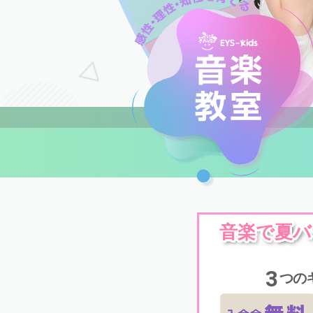
音楽で夏バ
3
つの