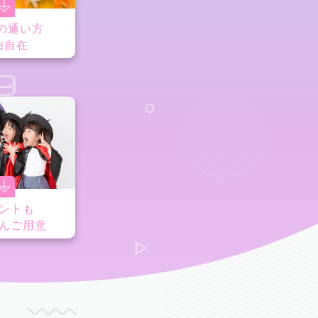
の通い方
由自在
9
ントも
んご用意