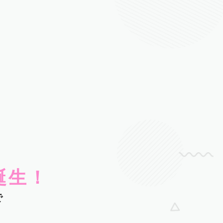
誕生！
で