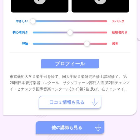
やさしい
スパルタ
初心者向き
経験者向き
理論
感覚
プロフィール
東京藝術大学音楽学部を経て、同大学院音楽研究科修士課程修了。 第
28回日本管打楽器コンクール サクソフォーン部門入選 第2回チェンマ
イ・ヒナステラ国際音楽コンクール(タイ)第2位 及び、在チェンマイド
イツ総領事館賞受賞。 世界的サクソフォーン奏者須川展也氏率いる
「須川展也サックスバンド」参加、アンサンブルアレンジの提供も行
口コミ情報も見る
う。 Tokyo Rockn Sax (東京ロックンサックス)メンバー。
他の講師も見る