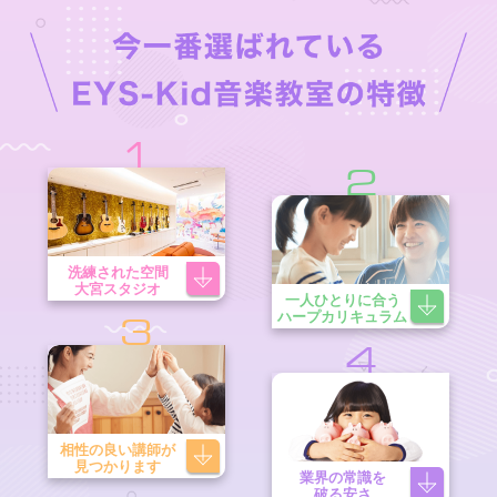
1
2
洗練された空間
大宮スタジオ
一人ひとりに合う
ハープカリキュラム
3
4
相性の良い講師が
見つかります
業界の常識を
破る安さ