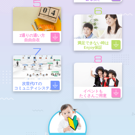
5
6
2通りの通い方
自由自在
満足できない時は
Enjoy保証
7
8
次世代ITの
コミュニティシステム
イベントも
たくさんご用意