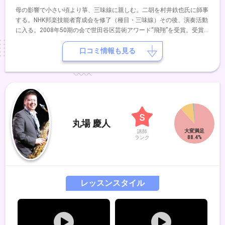
母の影響で小さい頃より箏、三味線に親しむ。二胡を村井鉄也氏に師事
する。NHK邦楽技能者育成会を修了（種目・三味線）その後、演奏活動
に入る。2008年50期の会で世田谷区芸術アワード“飛翔”を受賞。受賞
公演では、韓国のコムンゴ・サンジョを三味線で演奏し好評を博す。
口コミ情報も見る
丸場 慶人
講師
ランク
レッスンスタイル