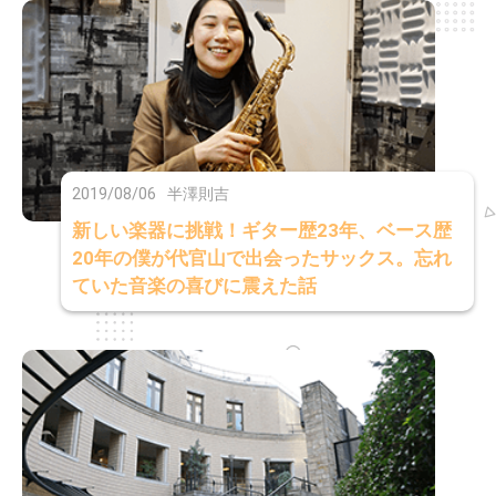
2019/08/06
半澤則吉
新しい楽器に挑戦！ギター歴23年、ベース歴
20年の僕が代官山で出会ったサックス。忘れ
ていた音楽の喜びに震えた話