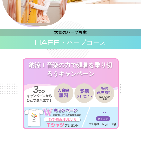
大宮のハープ教室
HARP
・ハープコース
納涼！音楽の力で残暑を乗り切
ろうキャンペーン
--
終了まで
21
02
31
時間
分
秒