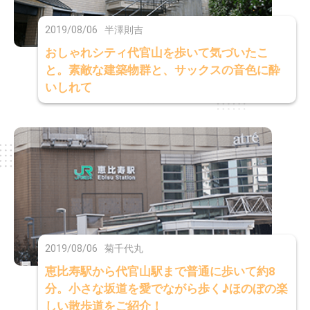
2019/08/06
半澤則吉
おしゃれシティ代官山を歩いて気づいたこ
と。素敵な建築物群と、サックスの音色に酔
いしれて
2019/08/06
菊千代丸
恵比寿駅から代官山駅まで普通に歩いて約8
分。小さな坂道を愛でながら歩く♪ほのぼの楽
しい散歩道をご紹介！