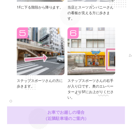
1Fに下る階段から降ります。
当店とスーツカンパニーさん
の看板が見える方に歩きま
す。
ステップスポーツさんの方に
ステップスポーツさんの右手
歩きます。
が入り口です。奥のエレベー
ターより5Fにお上がりくださ
い。
お車でお越しの場合
（近隣駐車場のご案内）