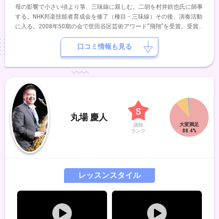
母の影響で小さい頃より箏、三味線に親しむ。二胡を村井鉄也氏に師事
する。NHK邦楽技能者育成会を修了（種目・三味線）その後、演奏活動
に入る。2008年50期の会で世田谷区芸術アワード“飛翔”を受賞。受賞
公演では、韓国のコムンゴ・サンジョを三味線で演奏し好評を博す。
口コミ情報も見る
丸場 慶人
講師
ランク
レッスンスタイル