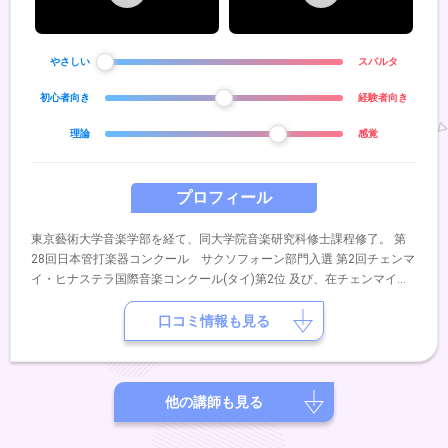
やさしい
スパルタ
初心者向き
経験者向き
理論
感覚
プロフィール
東京藝術大学音楽学部を経て、同大学院音楽研究科修士課程修了。 第
28回日本管打楽器コンクール サクソフォーン部門入選 第2回チェンマ
イ・ヒナステラ国際音楽コンクール(タイ)第2位 及び、在チェンマイド
イツ総領事館賞受賞。 世界的サクソフォーン奏者須川展也氏率いる
「須川展也サックスバンド」参加、アンサンブルアレンジの提供も行
口コミ情報も見る
う。 Tokyo Rockn Sax (東京ロックンサックス)メンバー。
他の講師も見る