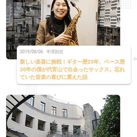
2019/08/06
半澤則吉
新しい楽器に挑戦！ギター歴23年、ベース歴
20年の僕が代官山で出会ったサックス。忘れ
ていた音楽の喜びに震えた話