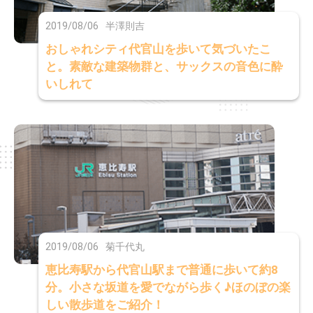
2019/08/06
半澤則吉
おしゃれシティ代官山を歩いて気づいたこ
と。素敵な建築物群と、サックスの音色に酔
いしれて
2019/08/06
菊千代丸
恵比寿駅から代官山駅まで普通に歩いて約8
分。小さな坂道を愛でながら歩く♪ほのぼの楽
しい散歩道をご紹介！