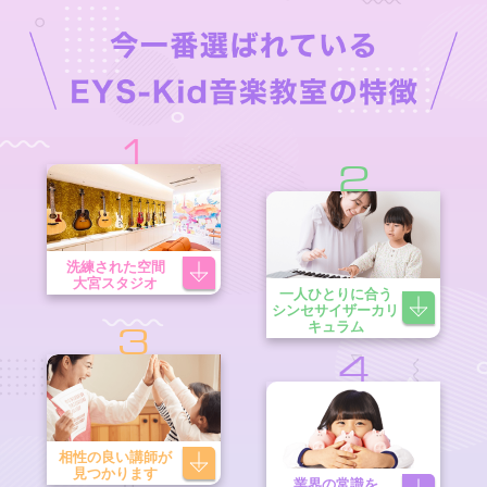
1
2
洗練された空間
大宮スタジオ
一人ひとりに合う
シンセサイザーカリ
キュラム
3
4
相性の良い講師が
見つかります
業界の常識を