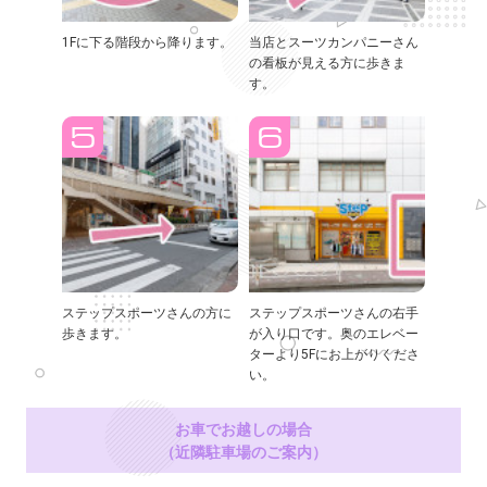
1Fに下る階段から降ります。
当店とスーツカンパニーさん
の看板が見える方に歩きま
す。
ステップスポーツさんの方に
ステップスポーツさんの右手
歩きます。
が入り口です。奥のエレベー
ターより5Fにお上がりくださ
い。
お車でお越しの場合
（近隣駐車場のご案内）