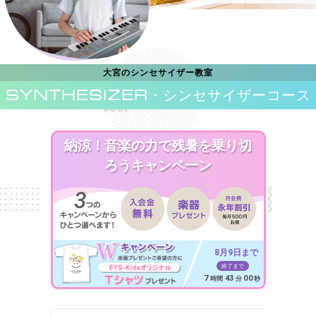
大宮のシンセサイザー教室
SYNTHESIZER
・シンセサイザーコース
納涼！音楽の力で残暑を乗り切
ろうキャンペーン
8月9日まで
終了まで
7
42
58
時間
分
秒