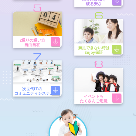
破る安さ
5
6
2通りの通い方
自由自在
満足できない時は
Enjoy保証
7
8
次世代ITの
コミュニティシステム
イベントも
たくさんご用意