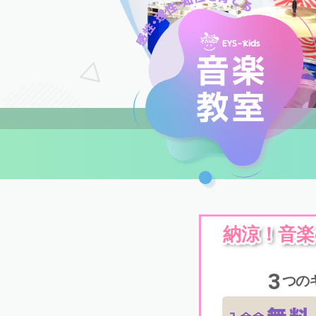
納涼！音
3
つの