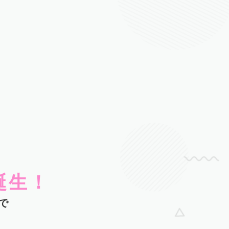
誕生！
で