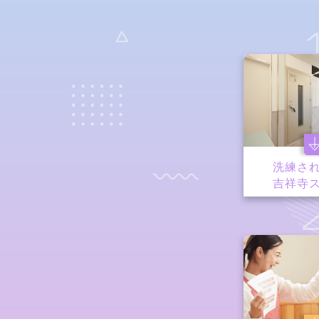
洗練さ
吉祥寺