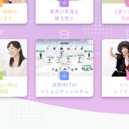
い講師が
業界の常識を
2通り
ります
破る安さ
自
7
8
ない時は
次世代ITの
イベ
y保証
コミュニティシステム
たくさ