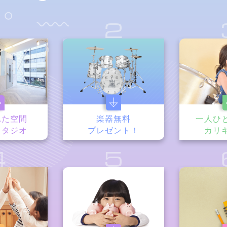
1
2
れた空間
楽器無料
一人ひ
スタジオ
プレゼント！
カリ
4
5