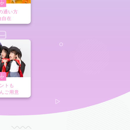
の通い方
由自在
9
ントも
んご用意