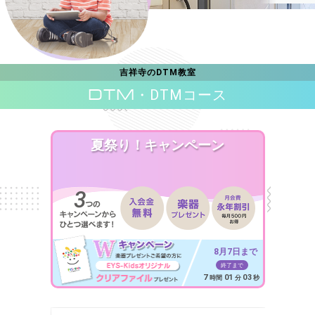
吉祥寺のDTM教室
DTM
・DTMコース
夏祭り！キャンペーン
8月7日まで
終了まで
7
01
01
時間
分
秒