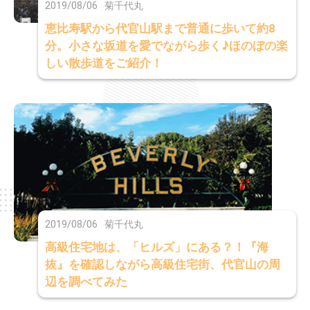
2019/08/06
菊千代丸
恵比寿駅から代官山駅まで普通に歩いて約8
分。小さな坂道を愛でながら歩く♪ほのぼの楽
しい散歩道をご紹介！
2019/08/06
菊千代丸
高級住宅地は、「ヒルズ」にある？！『海
抜』を確認しながら高級住宅街、代官山の周
辺を調べてみた