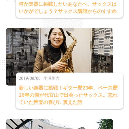
何か楽器に挑戦したいあなたへ。サックスは
いかがでしょう？サックス講師からのすすめ
2019/08/06
半澤則吉
新しい楽器に挑戦！ギター歴23年、ベース歴
20年の僕が代官山で出会ったサックス。忘れ
ていた音楽の喜びに震えた話