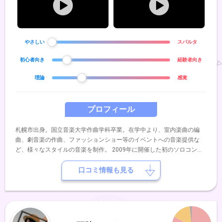
やさしい
スパルタ
初心者向き
経験者向き
理論
感覚
プロフィール
札幌市出身。国立音楽大学作曲学科卒業。在学中より、室内楽曲の編
曲、劇音楽の作曲、ファッションショー等のイベントへの音楽提供な
ど、様々なスタイルの音楽を制作。 2009年に開催した初のソロコンサ
ートでエレクトロニカとピアノを中心にした楽曲にメディアアートをふ
んだんに取り入れたステージが評価され、以降定期的にソロコンサート
口コミ情報も見る
の開催やジャズフェスティバルに出演。 2010年1stアルバム「Focus」
発表。現在発表されたすべての作品は主要な配信サービスから世界175
ヵ国以上で配信。並行して「日本の作曲家展」等で伝統的な書法による
現代音楽作品の出品も行う。 ギタリスト田窪一盛とのデュオユニット
『九』としても都内を中心にライヴ活動中。 日本作曲家協議会会員、