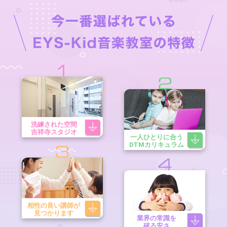
1
2
洗練された空間
吉祥寺スタジオ
一人ひとりに合う
DTMカリキュラム
3
4
相性の良い講師が
見つかります
業界の常識を
破る安さ