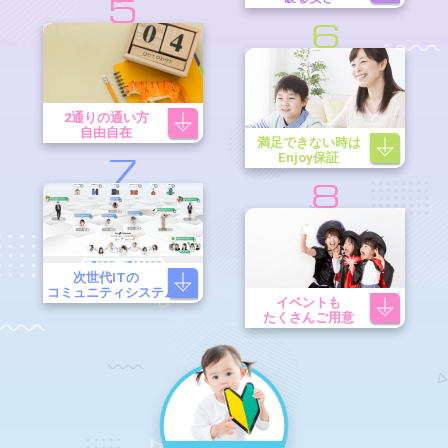
5
6
2通りの通い方
自由自在
満足できない時は
Enjoy保証
7
8
次世代ITの
コミュニティシステム
イベントも
たくさんご用意