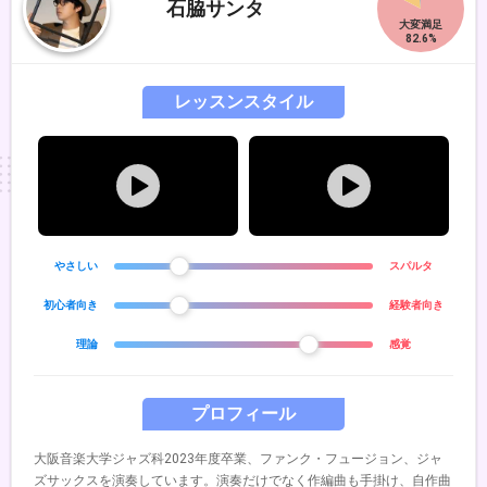
石脇サンタ
北海道作曲家協会会員 各会員。 公式サイト
http://www.keikurahashi.com/
レッスンスタイル
やさしい
スパルタ
初心者向き
経験者向き
理論
感覚
プロフィール
大阪音楽大学ジャズ科2023年度卒業、ファンク・フュージョン、ジャ
ズサックスを演奏しています。演奏だけでなく作編曲も手掛け、自作曲