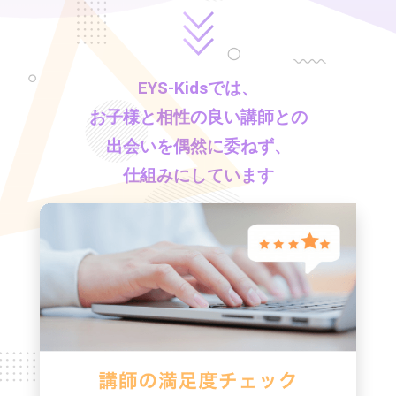
EYS-Kids
では、
お子様と相性の良い講師との
出会いを偶然に委ねず、
仕組みにしています