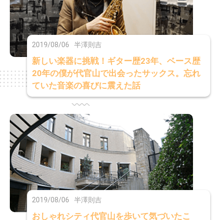
2019/08/06
半澤則吉
新しい楽器に挑戦！ギター歴23年、ベース歴
20年の僕が代官山で出会ったサックス。忘れ
ていた音楽の喜びに震えた話
2019/08/06
半澤則吉
おしゃれシティ代官山を歩いて気づいたこ