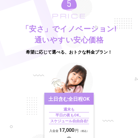
PRICE
「安さ」でイノベーション!
通いやすい安心価格
希望に応じて選べる、おトクな料金プラン！
土日含む
全日程OK
週末も
平日の夜もOK。
スケジュール自由自在!
17,000
円
入会金
（税込）