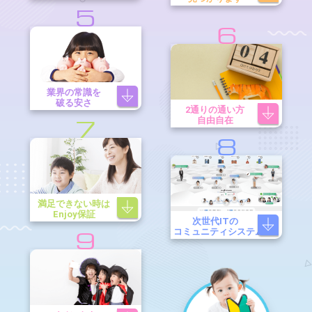
5
6
業界の常識を
破る安さ
2通りの通い方
自由自在
7
8
満足できない時は
Enjoy保証
次世代ITの
コミュニティシステム
9