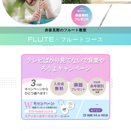
赤坂見附のフルート教室
FLUTE
・フルートコース
テレビばかり見てないで音楽や
ろうよキャンペーン
--
終了まで
23
34
46
時間
分
秒