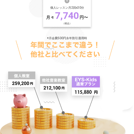
個人レッスン月2回x30分
7,740
月々
円〜
（税込）
※月会費500円永年割引適用時