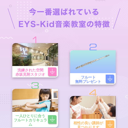
1
2
洗練された空間
赤坂見附スタジオ
フルート
無料プレゼント
3
4
一人ひとりに合う
フルートカリキュラ
相性の良い講師が
ム
見つかります