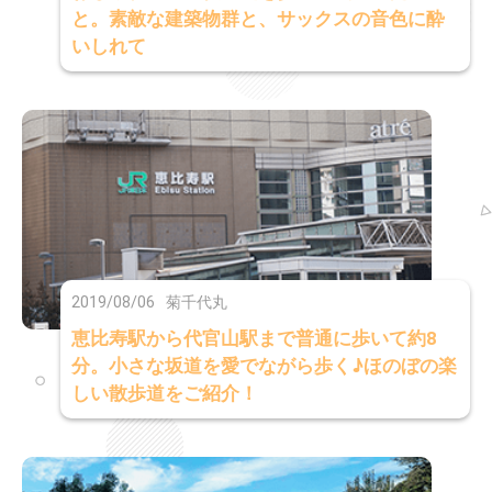
と。素敵な建築物群と、サックスの音色に酔
いしれて
2019/08/06
菊千代丸
恵比寿駅から代官山駅まで普通に歩いて約8
分。小さな坂道を愛でながら歩く♪ほのぼの楽
しい散歩道をご紹介！