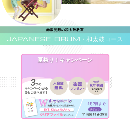
赤坂見附の和太鼓教室
JAPANESE DRUM
・和太鼓コース
夏祭り！キャンペーン
8月7日まで
終了まで
11
18
23
時間
分
秒