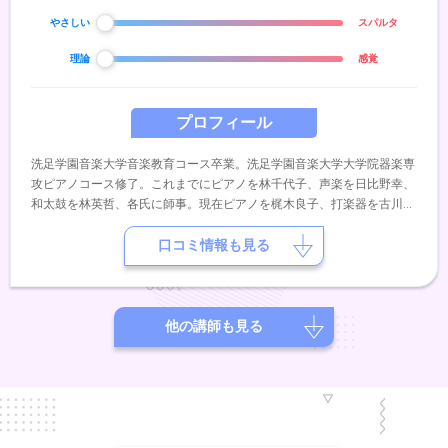
やさしい
スパルタ
理論
感覚
プロフィール
洗足学園音楽大学音楽教育コース卒業。洗足学園音楽大学大学院器楽専
攻ピアノコース修了。これまでにピアノを林千代子、声楽を日比野幸、
和太鼓を林英哲、各氏に師事。現在ピアノを梶木良子、打楽器を古川玄
一郎、指揮を松元宏康、各氏に師事している。第30回ヤングアーチスト
ピアノ コンクールデュオ部門(２台ピアノ)にて奨励賞受賞。
口コミ情報も見る
他の講師も見る