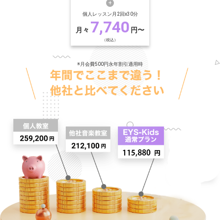
個人レッスン月2回x30分
7,740
月々
円〜
（税込）
※月会費500円永年割引適用時