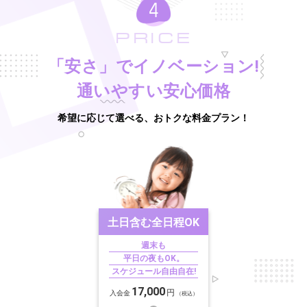
PRICE
「安さ」でイノベーション!
通いやすい安心価格
希望に応じて選べる、おトクな料金プラン！
土日含む
全日程OK
週末も
平日の夜もOK。
スケジュール自由自在!
17,000
円
入会金
（税込）