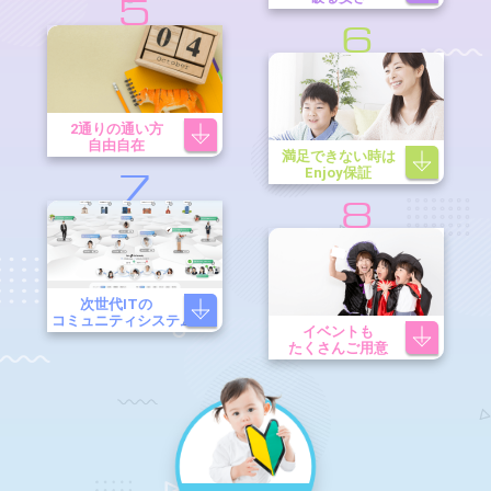
5
6
2通りの通い方
自由自在
満足できない時は
Enjoy保証
7
8
次世代ITの
コミュニティシステム
イベントも
たくさんご用意