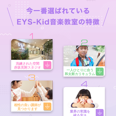
1
2
洗練された空間
赤坂見附スタジオ
一人ひとりに合う
和太鼓カリキュラム
3
4
相性の良い講師が
見つかります
業界の常識を
破る安さ