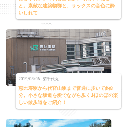
と。素敵な建築物群と、サックスの音色に酔
いしれて
2019/08/06
菊千代丸
恵比寿駅から代官山駅まで普通に歩いて約8
分。小さな坂道を愛でながら歩く♪ほのぼの楽
しい散歩道をご紹介！