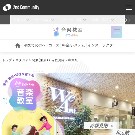
トップ
スタジオ
関東(東京)
赤坂見附
和太鼓
赤坂見附
和太鼓