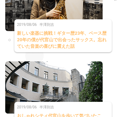
2019/08/06
半澤則吉
新しい楽器に挑戦！ギター歴23年、ベース歴
20年の僕が代官山で出会ったサックス。忘れ
ていた音楽の喜びに震えた話
2019/08/06
半澤則吉
おしゃれシティ代官山を歩いて気づいたこ