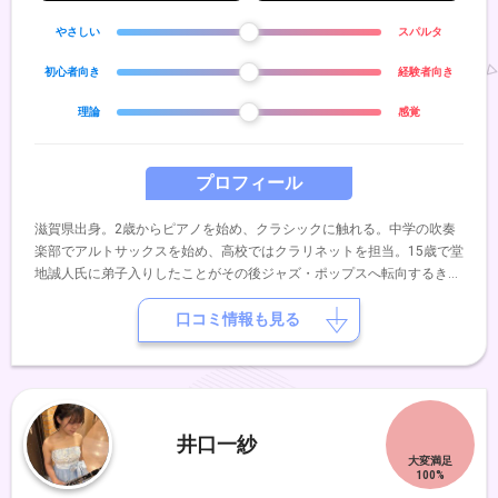
やさしい
スパルタ
初心者向き
経験者向き
理論
感覚
プロフィール
滋賀県出身。2歳からピアノを始め、クラシックに触れる。中学の吹奏
楽部でアルトサックスを始め、高校ではクラリネットを担当。15歳で堂
地誠人氏に弟子入りしたことがその後ジャズ・ポップスへ転向するきっ
かけとなる。高校卒業後本格的に音楽活動を開始し、18歳で音楽TV番
組企画にてBillboard OSAKAに出演。2021年には「WANG GUNG
口コミ情報も見る
BAND」に加入し、1st Albumをリリース。様々なメディアに取り上げ
られる。(現在は脱退)2023年にはピアニストKahoとのデュオユニット
「Kaho×華波」の活動を開始し、東名阪でリリースツアーを成功させ
る。その後 拠点を東京に移し、KING GNU、米津玄師、KIRINJI、ヨルシ
カ、松崎しげる、SANTA WORLD VIEW、新しい学校のリーダーズな
井口一紗
ど、数々のアーティストと共演。現在はマルチリードプレイヤーとして
全国各地で様々な演奏活動を行い、精力的に活動中。