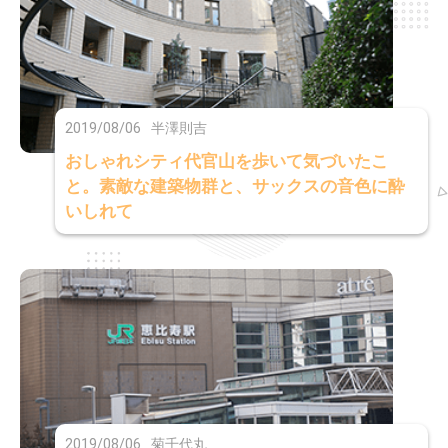
2019/08/06
半澤則吉
おしゃれシティ代官山を歩いて気づいたこ
と。素敵な建築物群と、サックスの音色に酔
いしれて
2019/08/06
菊千代丸