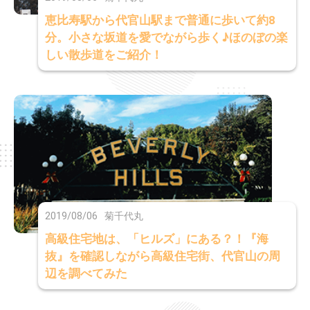
恵比寿駅から代官山駅まで普通に歩いて約8
分。小さな坂道を愛でながら歩く♪ほのぼの楽
しい散歩道をご紹介！
2019/08/06
菊千代丸
高級住宅地は、「ヒルズ」にある？！『海
抜』を確認しながら高級住宅街、代官山の周
辺を調べてみた