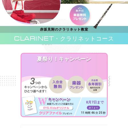
赤坂見附のクラリネット教室
CLARINET
・クラリネットコース
夏祭り！キャンペーン
8月7日まで
終了まで
11
46
23
時間
分
秒