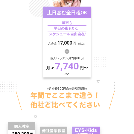
土日含む
全日程OK
週末も
平日の夜もOK。
スケジュール自由自在!
17,000
円
入会金
（税込）
個人レッスン月2回x30分
7,740
月々
円〜
（税込）
※月会費500円永年割引適用時