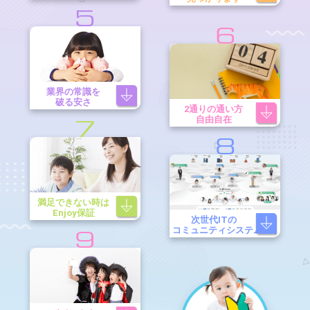
5
6
業界の常識を
破る安さ
2通りの通い方
自由自在
7
8
満足できない時は
Enjoy保証
次世代ITの
コミュニティシステム
9