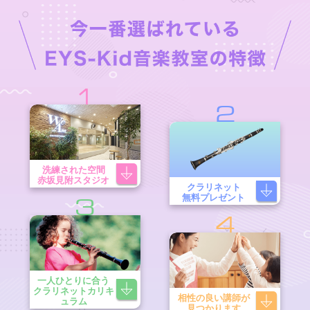
1
2
洗練された空間
赤坂見附スタジオ
クラリネット
無料プレゼント
3
4
一人ひとりに合う
クラリネットカリキ
相性の良い講師が
ュラム
見つかります