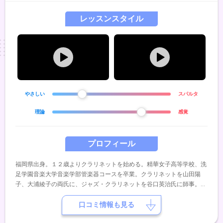
レッスンスタイル
やさしい
スパルタ
理論
感覚
プロフィール
福岡県出身。１２歳よりクラリネットを始める。精華女子高等学校、洗
足学園音楽大学音楽学部管楽器コースを卒業。クラリネットを山田陽
子、大浦綾子の両氏に、ジャズ・クラリネットを谷口英治氏に師事。室
内楽を久永重明、佐藤亮一の両氏に師事。大学在学中は「Jazz Brass
Gumbo」に４年間在籍し、クラシックのみに限らずジャズ、ポップス
口コミ情報も見る
など幅広いジャンルで精力的に活動を行っている。ラーメンが大好き。