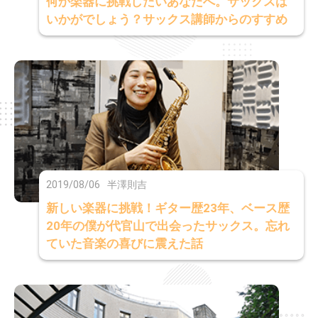
何か楽器に挑戦したいあなたへ。サックスは
いかがでしょう？サックス講師からのすすめ
2019/08/06
半澤則吉
新しい楽器に挑戦！ギター歴23年、ベース歴
20年の僕が代官山で出会ったサックス。忘れ
ていた音楽の喜びに震えた話