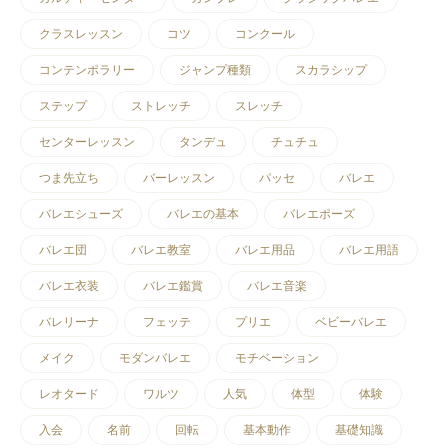
クラスレッスン
コツ
コンクール
コンテンポラリー
ジャンプ種類
スカラシップ
ステップ
ストレッチ
スレッチ
センターレッスン
タンデュ
チュチュ
つま先立ち
バーレッスン
パッセ
バレエ
バレエシューズ
バレエの基本
バレエポーズ
バレエ団
バレエ教室
バレエ用品
バレエ用語
バレエ衣装
バレエ鑑賞
バレエ音楽
バレリーナ
フェッテ
プリエ
ベビーバレエ
メイク
モダンバレエ
モチベーション
レオタード
ワルツ
人気
体型
体験
入会
名前
回転
基本動作
基礎知識