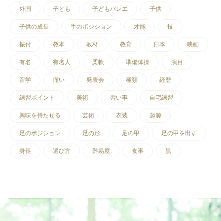
外国
子ども
子どもバレエ
子供
子供の成長
手のポジション
才能
技
振付
教本
教材
教育
日本
映画
有名
有名人
柔軟
準備体操
演目
留学
痛い
発表会
種類
経歴
練習ポイント
美術
習い事
自宅練習
興味を持たせる
芸術
衣装
起源
足のポジション
足の形
足の甲
足の甲を出す
身長
選び方
難易度
食事
黒