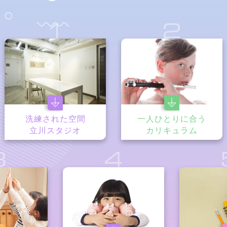
1
2
洗練された空間
一人ひとりに合う
立川スタジオ
カリキュラム
3
4