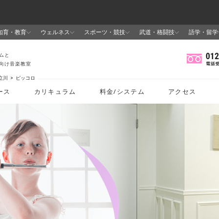
立川
ピッコロ