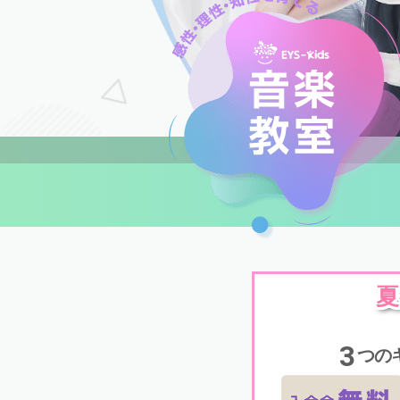
夏
3
つの