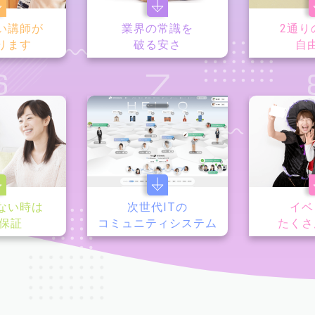
い講師が
業界の常識を
2通り
ります
破る安さ
自
6
7
ない時は
次世代ITの
イベ
y保証
コミュニティシステム
たくさ