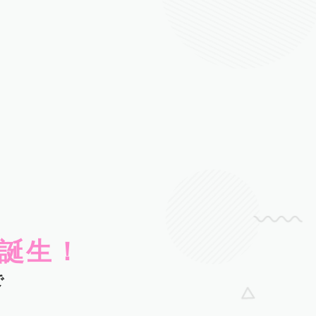
誕生！
で