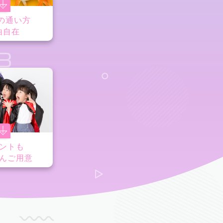
の通い方
由自在
8
ントも
んご用意