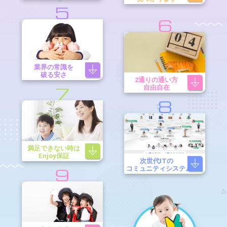
5
6
業界の常識を
破る安さ
2通りの通い方
自由自在
7
8
満足できない時は
Enjoy保証
次世代ITの
コミュニティシステム
9