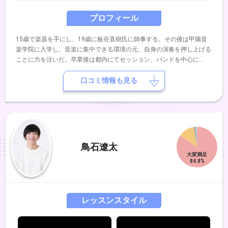
プロフィール
15歳で楽器を手にし、19歳に板谷直樹氏に師事する。その後は甲陽音
楽学院に入学し、音楽に集中できる環境の元、自身の演奏を押し上げる
ことに力を注いだ。卒業後は都内にてセッション、バンドを中心に
R&B,Funk,Pops,Fusion,Jazz等ジャンルを問わず演奏活動を行なってい
る。
口コミ情報も見る
鳥石遼太
レッスンスタイル