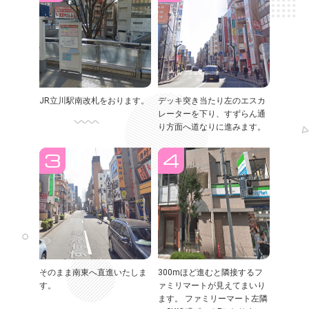
JR立川駅南改札をおります。
デッキ突き当たり左のエスカ
レーターを下り、すずらん通
り方面へ道なりに進みます。
そのまま南東へ直進いたしま
300mほど進むと隣接するフ
す。
ァミリマートが見えてまいり
ます。 ファミリーマート左隣