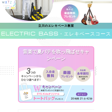
立川のエレキベース教室
ELECTRIC BASS
・エレキベースコース
音楽で夏バテを吹っ飛ばせキャ
ンペーン
--
終了まで
20
21
40
時間
分
秒