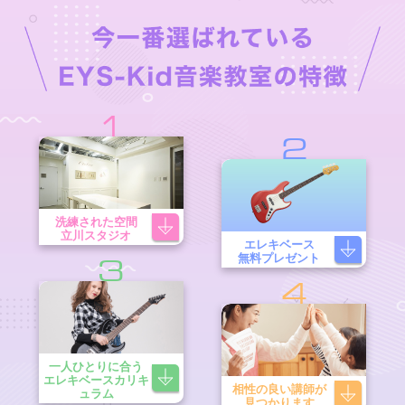
1
2
洗練された空間
立川スタジオ
エレキベース
無料プレゼント
3
4
一人ひとりに合う
エレキベースカリキ
相性の良い講師が
ュラム
見つかります