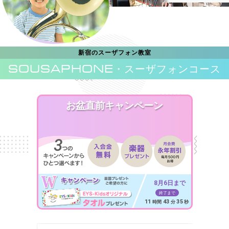
新宿のスーザフォン教室
SOUSAPHONE
・スーザフォンコース
お盆直前キャンペーン
8月6日まで
終了まで
11
43
33
時間
分
秒