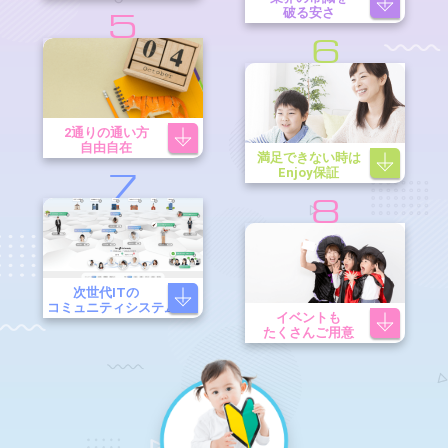
破る安さ
5
6
2通りの通い方
自由自在
満足できない時は
Enjoy保証
7
8
次世代ITの
コミュニティシステム
イベントも
たくさんご用意