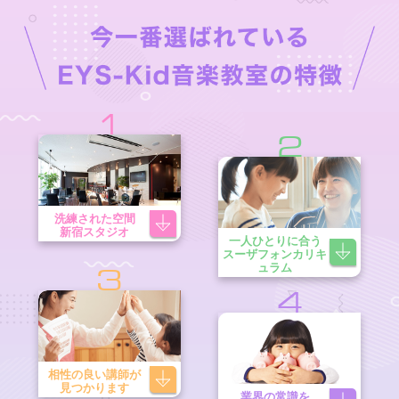
1
2
洗練された空間
新宿スタジオ
一人ひとりに合う
スーザフォンカリキ
ュラム
3
4
相性の良い講師が
見つかります
業界の常識を