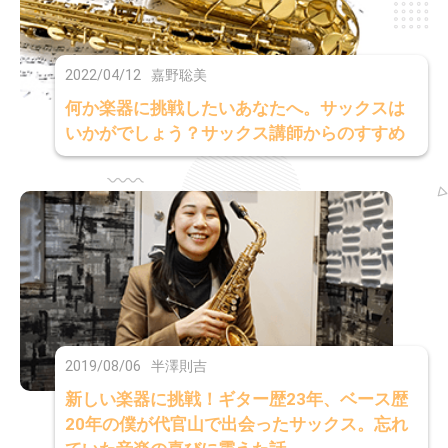
2022/04/12
嘉野聡美
何か楽器に挑戦したいあなたへ。サックスは
いかがでしょう？サックス講師からのすすめ
2019/08/06
半澤則吉
新しい楽器に挑戦！ギター歴23年、ベース歴
20年の僕が代官山で出会ったサックス。忘れ