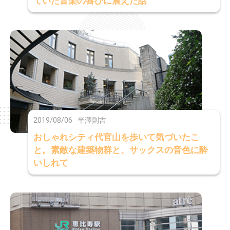
ていた音楽の喜びに震えた話
2019/08/06
半澤則吉
おしゃれシティ代官山を歩いて気づいたこ
と。素敵な建築物群と、サックスの音色に酔
いしれて