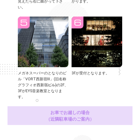
見えたら右に曲がって下さ
がります。
い。
メガネスーパーのとなりのビ
3Fが受付となります。
ル「VORT西新宿Ⅲ」(旧名称
グラフィオ西新宿ビル)の2F、
3FがEYS音楽教室となりま
す。
お車でお越しの場合
（近隣駐車場のご案内）