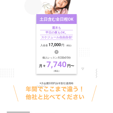
土日含む
全日程OK
週末も
平日の夜もOK。
スケジュール自由自在!
17,000
円
入会金
（税込）
個人レッスン月2回x30分
7,740
月々
円〜
（税込）
※月会費500円永年割引適用時