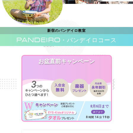
新宿のパンデイロ教室
PANDEIRO
・パンデイロコース
お盆直前キャンペーン
8月6日まで
終了まで
8
14
17
時間
分
秒