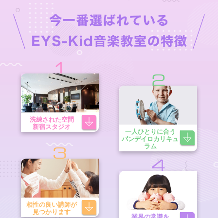
1
2
洗練された空間
新宿スタジオ
一人ひとりに合う
パンデイロカリキュ
ラム
3
4
相性の良い講師が
見つかります
業界の常識を