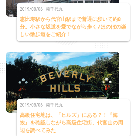
2019/08/06
菊千代丸
恵比寿駅から代官山駅まで普通に歩いて約8
分。小さな坂道を愛でながら歩く♪ほのぼの楽
しい散歩道をご紹介！
2019/08/06
菊千代丸
高級住宅地は、「ヒルズ」にある？！『海
抜』を確認しながら高級住宅街、代官山の周
辺を調べてみた