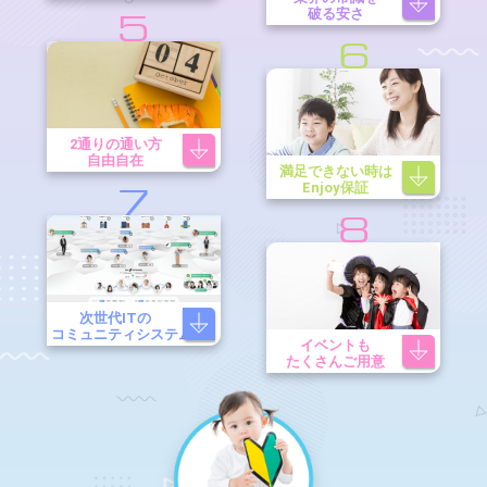
破る安さ
5
6
2通りの通い方
自由自在
満足できない時は
Enjoy保証
7
8
次世代ITの
コミュニティシステム
イベントも
たくさんご用意