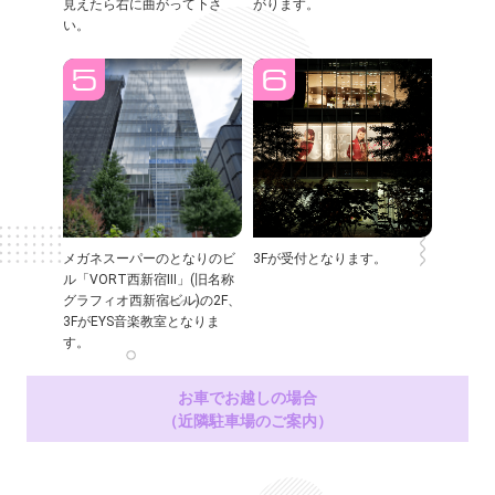
見えたら右に曲がって下さ
がります。
い。
メガネスーパーのとなりのビ
3Fが受付となります。
ル「VORT西新宿Ⅲ」(旧名称
グラフィオ西新宿ビル)の2F、
3FがEYS音楽教室となりま
す。
お車でお越しの場合
（近隣駐車場のご案内）