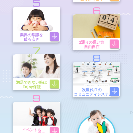
5
6
業界の常識を
破る安さ
2通りの通い方
自由自在
7
8
満足できない時は
Enjoy保証
次世代ITの
コミュニティシステム
9
イベントも