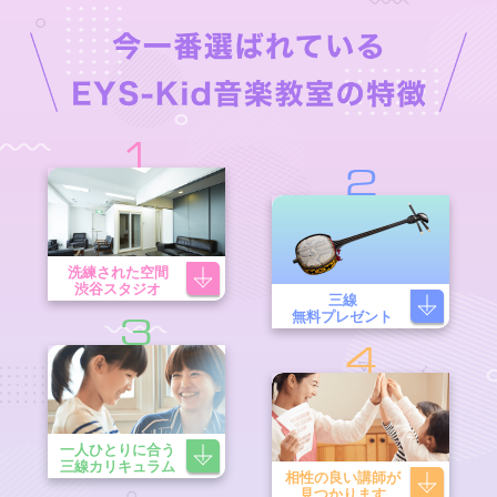
1
2
洗練された空間
渋谷スタジオ
三線
無料プレゼント
3
4
一人ひとりに合う
三線カリキュラム
相性の良い講師が
見つかります