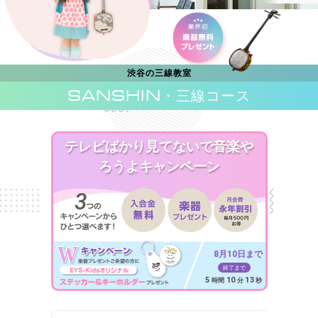
渋谷の三線教室
SANSHIN
・三線コース
テレビばかり見てないで音楽や
ろうよキャンペーン
8月10日まで
終了まで
5
10
11
時間
分
秒