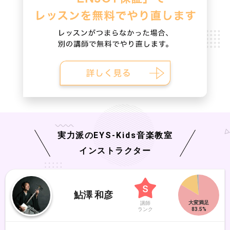
実力派の
EYS-Kids
音楽教室
インストラクター
鮎澤 和彦
講師
ランク