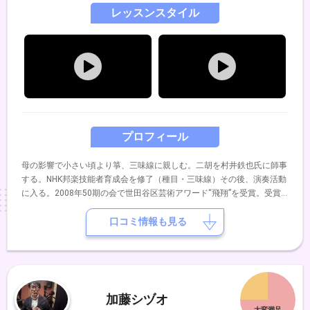
レッスンスタイル
プロフィール
母の影響で小さい頃より箏、三味線に親しむ。二胡を村井鉄也氏に師事
する。NHK邦楽技能者育成会を修了（種目・三味線）その後、演奏活動
に入る。2008年50期の会で世田谷区芸術アワード“飛翔”を受賞。受賞
公演では、韓国のコムンゴ・サンジョを三味線で演奏し好評を博す。
口コミ情報も見る
加藤シヅオ