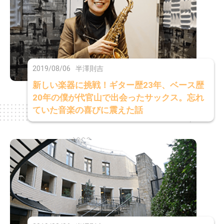
2019/08/06
半澤則吉
新しい楽器に挑戦！ギター歴23年、ベース歴
20年の僕が代官山で出会ったサックス。忘れ
ていた音楽の喜びに震えた話