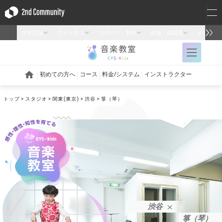
トップ
スタジオ
関東(東京)
渋谷
箏（琴）
渋谷
箏（琴）