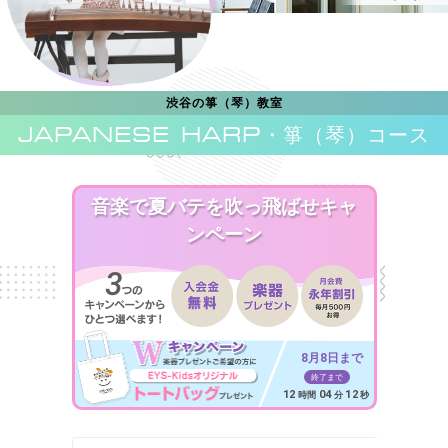
渋谷の箏（琴）教室
JAPANESE HARP
・箏（琴）コース
音楽で夏バテを吹っ飛ばせキャ
ンペーン
8月8日まで
終了まで
12
04
10
時間
分
秒