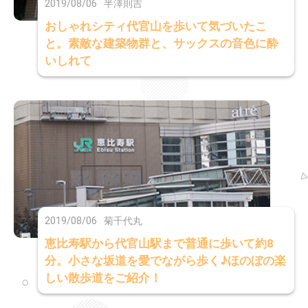
2019/08/06
半澤則吉
おしゃれシティ代官山を歩いて気づいたこ
と。素敵な建築物群と、サックスの音色に酔
いしれて
2019/08/06
菊千代丸
恵比寿駅から代官山駅まで普通に歩いて約8
分。小さな坂道を愛でながら歩く♪ほのぼの楽
しい散歩道をご紹介！