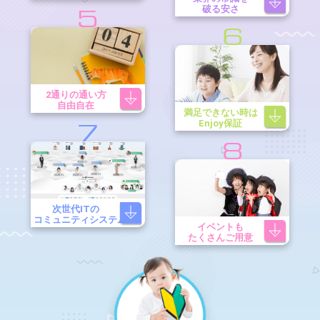
破る安さ
5
6
2通りの通い方
自由自在
満足できない時は
Enjoy保証
7
8
次世代ITの
コミュニティシステム
イベントも
たくさんご用意