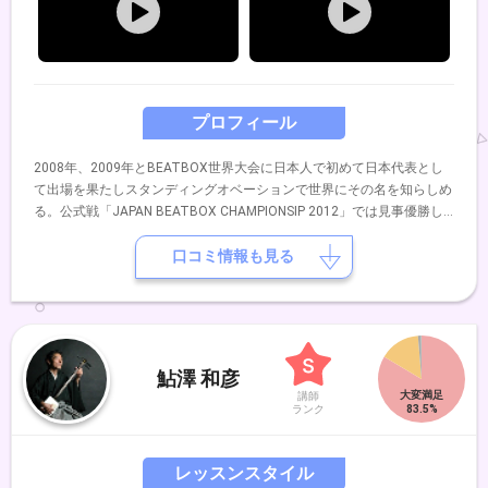
プロフィール
2008年、2009年とBEATBOX世界大会に日本人で初めて日本代表とし
て出場を果たしスタンディングオベーションで世界にその名を知らしめ
る。公式戦「JAPAN BEATBOX CHAMPIONSIP 2012」では見事優勝し
日本一に輝やく。 2014年5月EXILEのUSAプロデュースDANCE EARTH
PROJECT舞台「Changes」全21公演にEXILEのUSA直々にスカウトが
口コミ情報も見る
あり参加。 2015年2月には100組を越える様々なパフォーマーが参加し
No.1を決めるパフォーマーコンテスト「GONG SHOW FINAL」にて優勝
しグランドグランプリを受賞。 2015年5月BEATBOX世界大会
「WORLD BEATBOX CHAMPIONSIP 2015」に日本代表として出場。 現
在は様々なアーティストやパフォーマーとコラボレーションをして
鮎澤 和彦
BEATBOXの可能性を追求している。 その他、TV、RADIO、メディア
講師
にて出演中。
ランク
レッスンスタイル