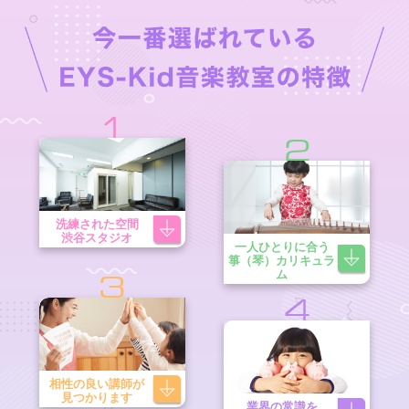
1
2
洗練された空間
渋谷スタジオ
一人ひとりに合う
箏（琴）カリキュラ
ム
3
4
相性の良い講師が
見つかります
業界の常識を