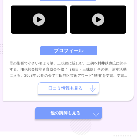
プロフィール
母の影響で小さい頃より箏、三味線に親しむ。二胡を村井鉄也氏に師事
する。NHK邦楽技能者育成会を修了（種目・三味線）その後、演奏活動
に入る。2008年50期の会で世田谷区芸術アワード“飛翔”を受賞。受賞
公演では、韓国のコムンゴ・サンジョを三味線で演奏し好評を博す。
口コミ情報も見る
他の講師も見る