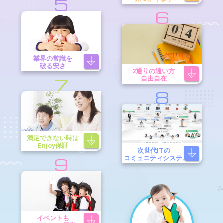
5
6
業界の常識を
破る安さ
2通りの通い方
自由自在
7
8
満足できない時は
Enjoy保証
次世代ITの
コミュニティシステム
9
イベントも