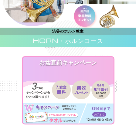
渋谷のホルン教室
HORN
・ホルンコース
お盆直前キャンペーン
8月6日まで
終了まで
12
46
41
時間
分
秒