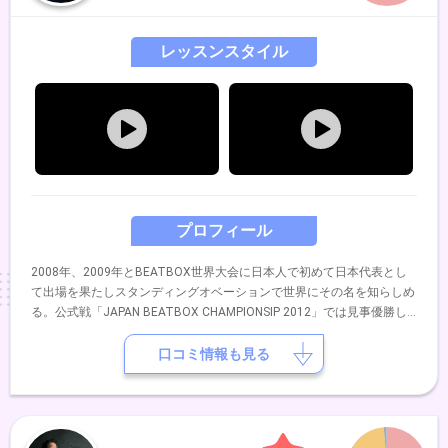
レッスンスタイル
プロフィール
2008年、2009年とBEATBOX世界大会に日本人で初めて日本代表とし
て出場を果たしスタンディングオベーションで世界にその名を知らしめ
る。公式戦「JAPAN BEATBOX CHAMPIONSIP 2012」では見事優勝し
日本一に輝やく。 2014年5月EXILEのUSAプロデュースDANCE EARTH
PROJECT舞台「Changes」全21公演にEXILEのUSA直々にスカウトが
口コミ情報も見る
あり参加。 2015年2月には100組を越える様々なパフォーマーが参加し
No.1を決めるパフォーマーコンテスト「GONG SHOW FINAL」にて優勝
しグランドグランプリを受賞。 2015年5月BEATBOX世界大会
「WORLD BEATBOX CHAMPIONSIP 2015」に日本代表として出場。 現