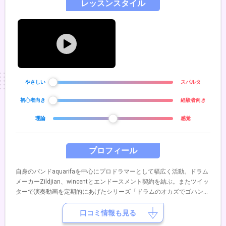
レッスンスタイル
やさしい
スパルタ
初心者向き
経験者向き
理論
感覚
プロフィール
自身のバンドaquarifaを中心にプロドラマーとして幅広く活動。ドラム
メーカーZildjian、wincentとエンドースメント契約を結ぶ。またツイッ
ターで演奏動画を定期的にあげたシリーズ「ドラムのオカズでゴハン」
が好評を得る。Twitter(＠rintaro0111)
口コミ情報も見る