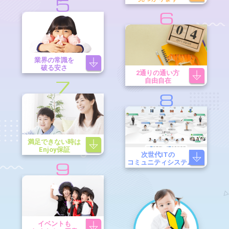
5
6
業界の常識を
破る安さ
2通りの通い方
自由自在
7
8
満足できない時は
Enjoy保証
次世代ITの
コミュニティシステム
9
イベントも