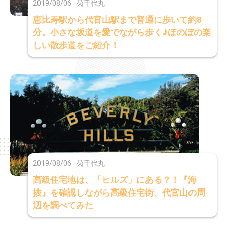
2019/08/06
菊千代丸
恵比寿駅から代官山駅まで普通に歩いて約8
分。小さな坂道を愛でながら歩く♪ほのぼの楽
しい散歩道をご紹介！
2019/08/06
菊千代丸
高級住宅地は、「ヒルズ」にある？！『海
抜』を確認しながら高級住宅街、代官山の周
辺を調べてみた