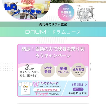
高円寺のドラム教室
DRUM
・ドラムコース
納涼！音楽の力で残暑を乗り切
ろうキャンペーン
8月9日まで
終了まで
5
45
09
時間
分
秒