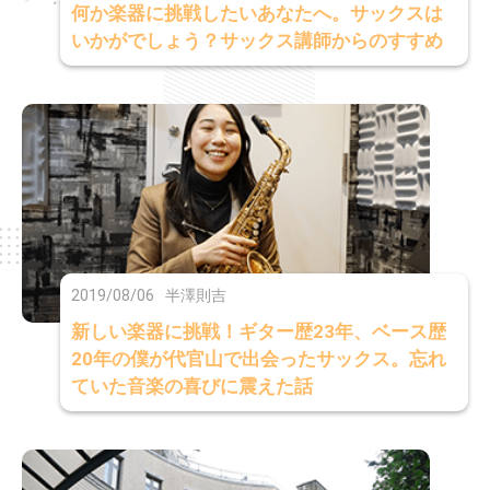
何か楽器に挑戦したいあなたへ。サックスは
いかがでしょう？サックス講師からのすすめ
2019/08/06
半澤則吉
新しい楽器に挑戦！ギター歴23年、ベース歴
20年の僕が代官山で出会ったサックス。忘れ
ていた音楽の喜びに震えた話