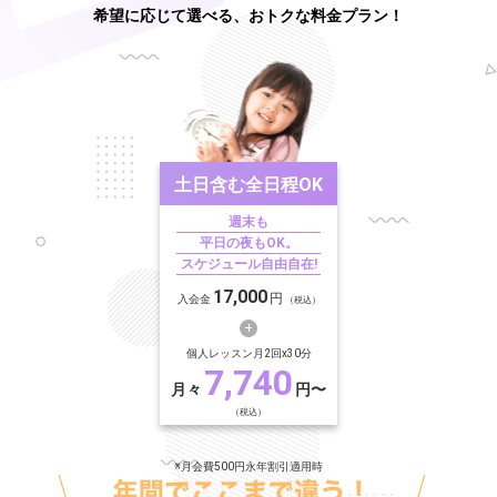
希望に応じて選べる、おトクな料金プラン！
土日含む
全日程OK
週末も
平日の夜もOK。
スケジュール自由自在!
17,000
円
入会金
（税込）
個人レッスン月2回x30分
7,740
月々
円〜
（税込）
※月会費500円永年割引適用時