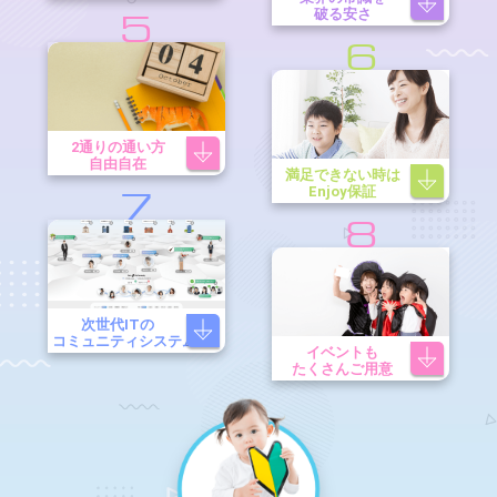
破る安さ
5
6
2通りの通い方
自由自在
満足できない時は
Enjoy保証
7
8
次世代ITの
コミュニティシステム
イベントも
たくさんご用意