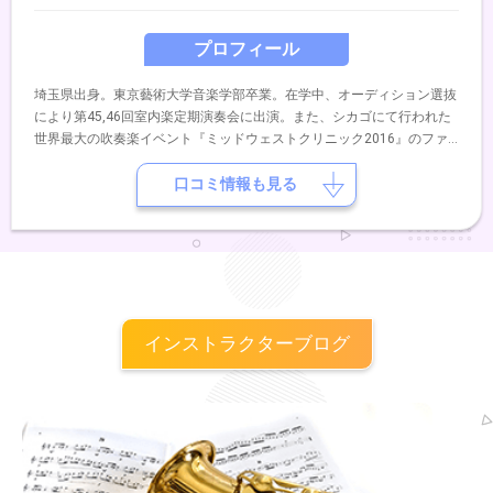
プロフィール
埼玉県出身。東京藝術大学音楽学部卒業。在学中、オーディション選抜
により第45,46回室内楽定期演奏会に出演。また、シカゴにて行われた
世界最大の吹奏楽イベント『ミッドウェストクリニック2016』のファ
イナルコンサートに出演。チューバを岩崎純、池田幸広、佐藤和彦の各
氏に、室内楽を栃本浩規、日髙剛、五十畑勉の各氏に師事。現在、国内
口コミ情報も見る
各地での演奏をはじめ、吹奏楽、音楽隊等の指導、指揮にあたってい
る。
インストラクターブログ