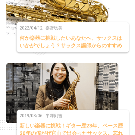
2022/04/12
嘉野聡美
何か楽器に挑戦したいあなたへ。サックスは
いかがでしょう？サックス講師からのすすめ
2019/08/06
半澤則吉
新しい楽器に挑戦！ギター歴23年、ベース歴
20年の僕が代官山で出会ったサックス。忘れ