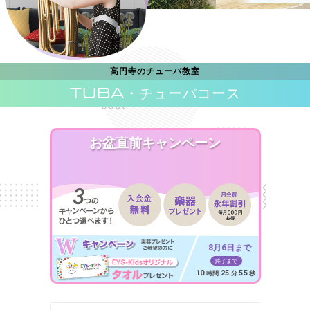
高円寺のチューバ教室
TUBA
・チューバコース
お盆直前キャンペーン
8月6日まで
終了まで
10
25
53
時間
分
秒