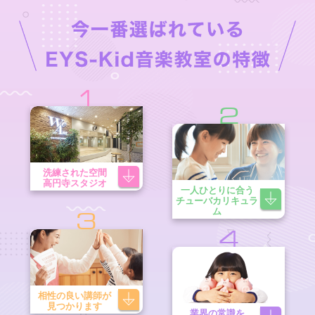
1
2
洗練された空間
高円寺スタジオ
一人ひとりに合う
チューバカリキュラ
ム
3
4
相性の良い講師が
見つかります
業界の常識を