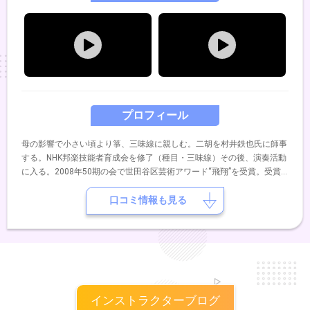
プロフィール
母の影響で小さい頃より箏、三味線に親しむ。二胡を村井鉄也氏に師事
する。NHK邦楽技能者育成会を修了（種目・三味線）その後、演奏活動
に入る。2008年50期の会で世田谷区芸術アワード“飛翔”を受賞。受賞
公演では、韓国のコムンゴ・サンジョを三味線で演奏し好評を博す。
口コミ情報も見る
インストラクターブログ