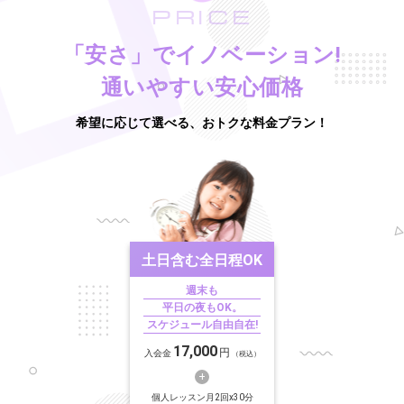
PRICE
「安さ」でイノベーション!
通いやすい安心価格
希望に応じて選べる、おトクな料金プラン！
土日含む
全日程OK
週末も
平日の夜もOK。
スケジュール自由自在!
17,000
円
入会金
（税込）
個人レッスン月2回x30分