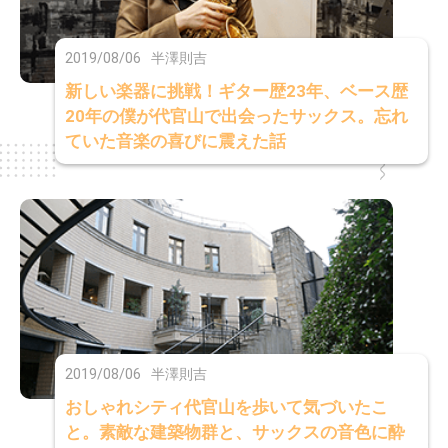
2019/08/06
半澤則吉
新しい楽器に挑戦！ギター歴23年、ベース歴
20年の僕が代官山で出会ったサックス。忘れ
ていた音楽の喜びに震えた話
2019/08/06
半澤則吉
おしゃれシティ代官山を歩いて気づいたこ
と。素敵な建築物群と、サックスの音色に酔