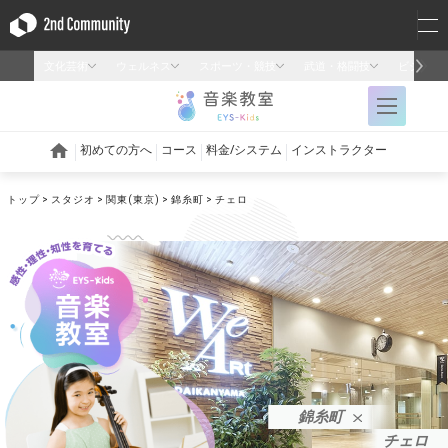
トップ
スタジオ
関東(東京)
錦糸町
チェロ
錦糸町
チェロ