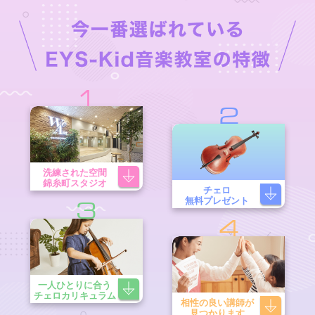
1
2
洗練された空間
錦糸町スタジオ
チェロ
無料プレゼント
3
4
一人ひとりに合う
チェロカリキュラム
相性の良い講師が
見つかります