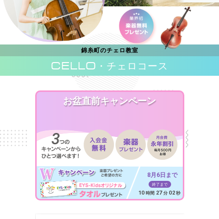
錦糸町のチェロ教室
CELLO
・チェロコース
お盆直前キャンペーン
8月6日まで
終了まで
10
27
00
時間
分
秒