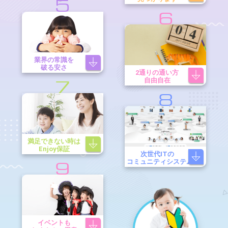
5
6
業界の常識を
破る安さ
2通りの通い方
自由自在
7
8
満足できない時は
Enjoy保証
次世代ITの
コミュニティシステム
9
イベントも