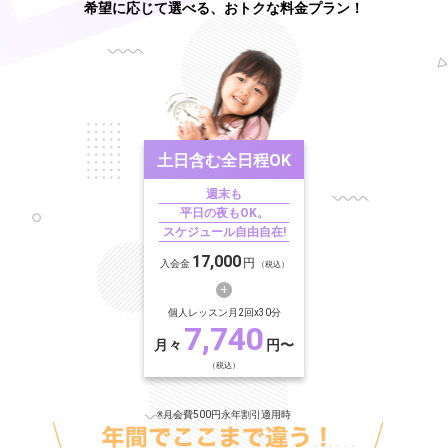
希望に応じて選べる、おトクな料金プラン！
土日含む
全日程OK
週末も
平日の夜もOK。
スケジュール自由自在!
17,000
円
入会金
（税込）
個人レッスン月2回x30分
7,740
月々
円〜
（税込）
※月会費500円永年割引適用時