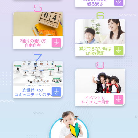
破る安さ
5
6
2通りの通い方
自由自在
満足できない時は
Enjoy保証
7
8
次世代ITの
コミュニティシステム
イベントも
たくさんご用意