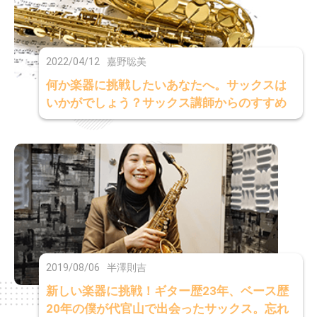
2022/04/12
嘉野聡美
何か楽器に挑戦したいあなたへ。サックスは
いかがでしょう？サックス講師からのすすめ
2019/08/06
半澤則吉
新しい楽器に挑戦！ギター歴23年、ベース歴
20年の僕が代官山で出会ったサックス。忘れ