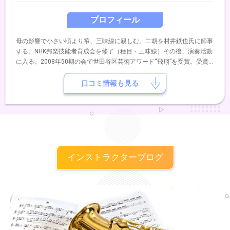
プロフィール
母の影響で小さい頃より箏、三味線に親しむ。二胡を村井鉄也氏に師事
する。NHK邦楽技能者育成会を修了（種目・三味線）その後、演奏活動
に入る。2008年50期の会で世田谷区芸術アワード“飛翔”を受賞。受賞
公演では、韓国のコムンゴ・サンジョを三味線で演奏し好評を博す。
口コミ情報も見る
インストラクターブログ