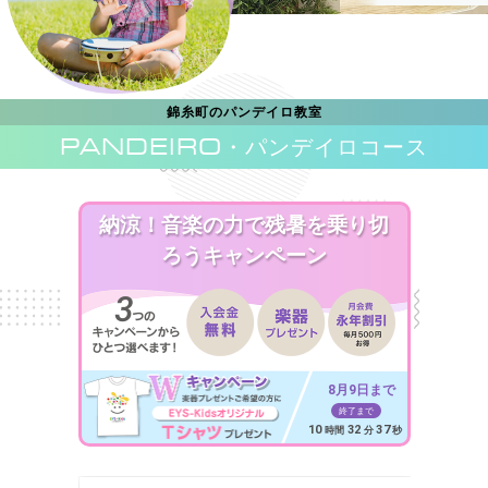
錦糸町のパンデイロ教室
PANDEIRO
・パンデイロコース
納涼！音楽の力で残暑を乗り切
ろうキャンペーン
8月9日まで
終了まで
10
32
35
時間
分
秒