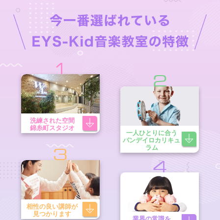
1
2
洗練された空間
錦糸町スタジオ
一人ひとりに合う
パンデイロカリキュ
ラム
3
4
相性の良い講師が
見つかります
業界の常識を