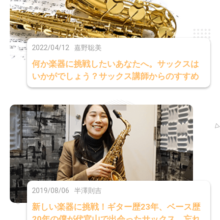
2022/04/12
嘉野聡美
何か楽器に挑戦したいあなたへ。サックスは
いかがでしょう？サックス講師からのすすめ
2019/08/06
半澤則吉
新しい楽器に挑戦！ギター歴23年、ベース歴
20年の僕が代官山で出会ったサックス。忘れ