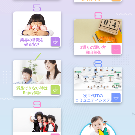
5
6
業界の常識を
破る安さ
2通りの通い方
自由自在
7
8
満足できない時は
Enjoy保証
次世代ITの
コミュニティシステム
9