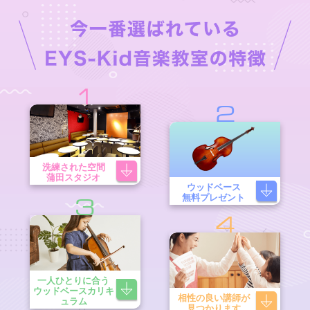
1
2
洗練された空間
蒲田スタジオ
ウッドベース
無料プレゼント
3
4
一人ひとりに合う
ウッドベースカリキ
相性の良い講師が
ュラム
見つかります