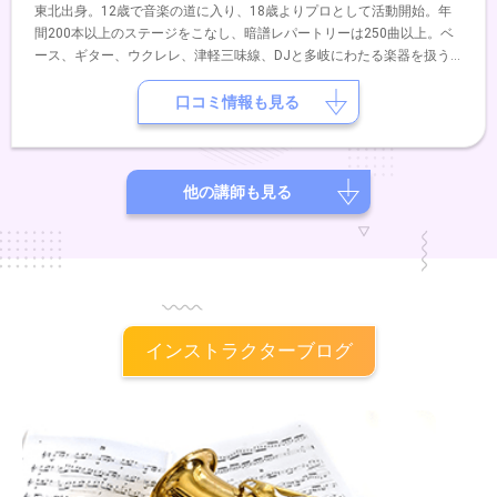
東北出身。12歳で音楽の道に入り、18歳よりプロとして活動開始。年
間200本以上のステージをこなし、暗譜レパートリーは250曲以上。ベ
ース、ギター、ウクレレ、津軽三味線、DJと多岐にわたる楽器を扱う
マルチプレイヤーとして、洋楽から邦楽、ジャズから民謡まで幅広いジ
ャンルを横断してきた。その豊富な経験を活かし、現在は講師活動をメ
口コミ情報も見る
インに、初心者からプロ志向まで一人ひとりに寄り添ったレッスンを展
開している。
他の講師も見る
インストラクターブログ