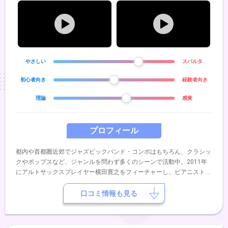
やさしい
スパルタ
初心者向き
経験者向き
理論
感覚
プロフィール
都内や首都圏近郊でジャズビックバンド・コンボはもちろん、クラシッ
クやポップスなど、ジャンルを問わず多くのシーンで活動中。2011年
にアルトサックスプレイヤー横田寛之をフィーチャーし、ピアニスト増
田実裕、ドラマー岡部朋幸とともに初の全国発売アルバムを発売。作曲
にも力を入れる。
口コミ情報も見る