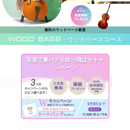
蒲田のウッドベース教室
WOOD BASS
・ウッドベースコース
音楽で夏バテを吹っ飛ばせキャ
ンペーン
8月8日まで
終了まで
12
00
17
時間
分
秒