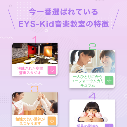
1
2
洗練された空間
蒲田スタジオ
一人ひとりに合う
ユーフォニウムカリ
キュラム
3
4
相性の良い講師が
見つかります
業界の常識を