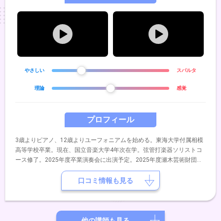
やさしい
スパルタ
理論
感覚
プロフィール
3歳よりピアノ、12歳よりユーフォニアムを始める。東海大学付属相模
高等学校卒業。現在、国立音楽大学4年次在学。弦管打楽器ソリストコ
ース修了。2025年度卒業演奏会に出演予定。2025年度瀬木芸術財団短
期海外研修奨学生。同財団によるフレッシュコンサート出演予定。第6
回JETA学生ソロコンクールジュニア部門入選。第33回日本クラッシッ
口コミ情報も見る
クコンクール全国大会第4位（最高位）。児島瑞穂、ミサ・ミード各氏
のレッスンを受講。第4回Lieksa Brass WeekにてBrian Bowman, Glenn
Van Looy, Ja Jukka Myllys各氏のマスタークラスを受講し研鑽を積む。
これまでにユーフォニアムをDr.齋藤充、安東京平の各氏に師事。
他の講師も見る