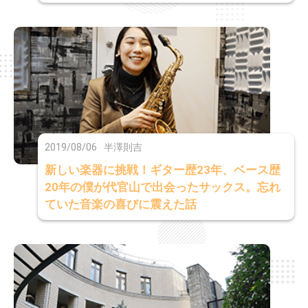
2019/08/06
半澤則吉
新しい楽器に挑戦！ギター歴23年、ベース歴
20年の僕が代官山で出会ったサックス。忘れ
ていた音楽の喜びに震えた話