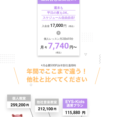
週末も
平日の夜もOK。
スケジュール自由自在!
17,000
円
入会金
（税込）
個人レッスン月2回x30分
7,740
月々
円〜
（税込）
※月会費500円永年割引適用時