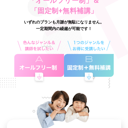
「オールフリー制」＆
「固定制+無料補講」
いずれのプランも月謝が無駄になリません。
一定期間内の繰越が可能です！