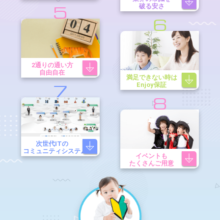
破る安さ
5
6
2通りの通い方
自由自在
満足できない時は
Enjoy保証
7
8
次世代ITの
コミュニティシステム
イベントも
たくさんご用意