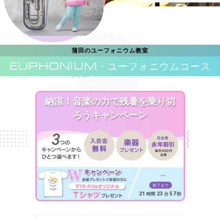
蒲田のユーフォニウム教室
EUPHONIUM
・ユーフォニウムコース
納涼！音楽の力で残暑を乗り切
ろうキャンペーン
--
終了まで
21
23
55
時間
分
秒