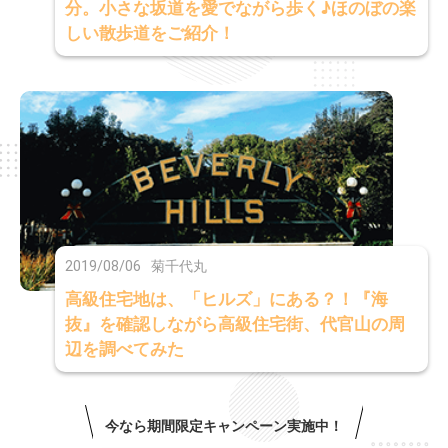
分。小さな坂道を愛でながら歩く♪ほのぼの楽
しい散歩道をご紹介！
2019/08/06
菊千代丸
高級住宅地は、「ヒルズ」にある？！『海
抜』を確認しながら高級住宅街、代官山の周
辺を調べてみた
今なら期間限定キャンペーン実施中！