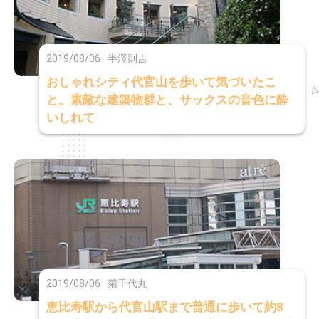
2019/08/06
半澤則吉
おしゃれシティ代官山を歩いて気づいたこ
と。素敵な建築物群と、サックスの音色に酔
いしれて
2019/08/06
菊千代丸
恵比寿駅から代官山駅まで普通に歩いて約8