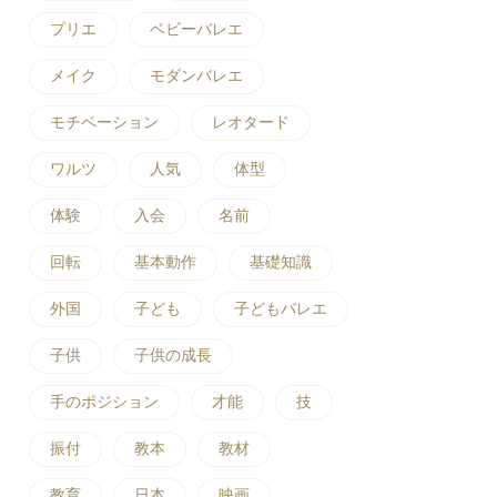
プリエ
ベビーバレエ
メイク
モダンバレエ
モチベーション
レオタード
ワルツ
人気
体型
体験
入会
名前
回転
基本動作
基礎知識
外国
子ども
子どもバレエ
子供
子供の成長
手のポジション
才能
技
振付
教本
教材
教育
日本
映画