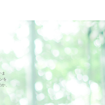
いま
スンを
のか、