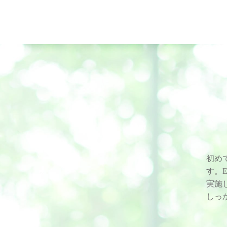
初め
す。
実施
しっ