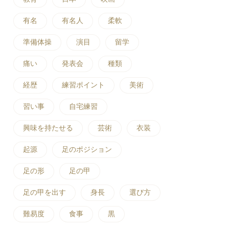
有名
有名人
柔軟
準備体操
演目
留学
痛い
発表会
種類
経歴
練習ポイント
美術
習い事
自宅練習
興味を持たせる
芸術
衣装
起源
足のポジション
足の形
足の甲
足の甲を出す
身長
選び方
難易度
食事
黒