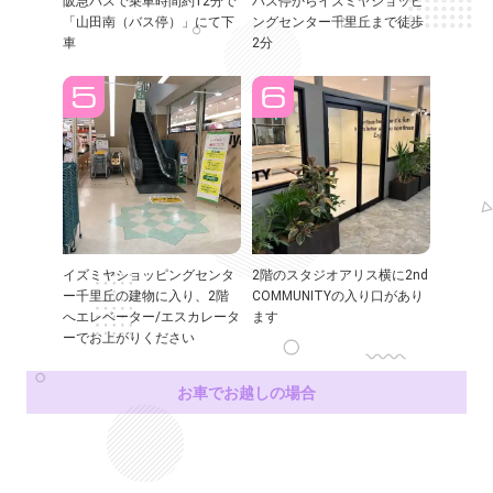
阪急バスで乗車時間約12分で
バス停からイズミヤショッピ
「山田南（バス停）」にて下
ングセンター千里丘まで徒歩
車
2分
イズミヤショッピングセンタ
2階のスタジオアリス横に2nd
ー千里丘の建物に入り、2階
COMMUNITYの入り口があり
へエレベーター/エスカレータ
ます
ーでお上がりください
お車でお越しの場合