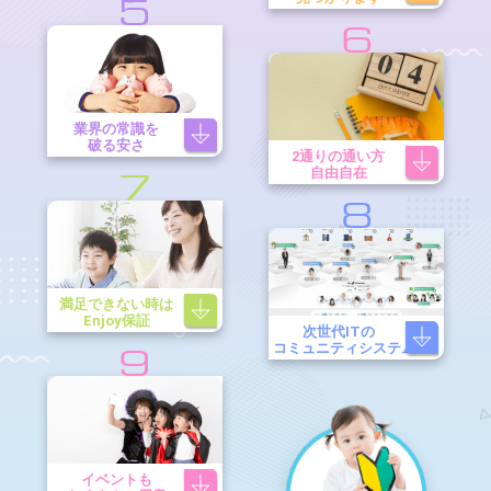
5
6
業界の常識を
破る安さ
2通りの通い方
自由自在
7
8
満足できない時は
Enjoy保証
次世代ITの
コミュニティシステム
9
イベントも