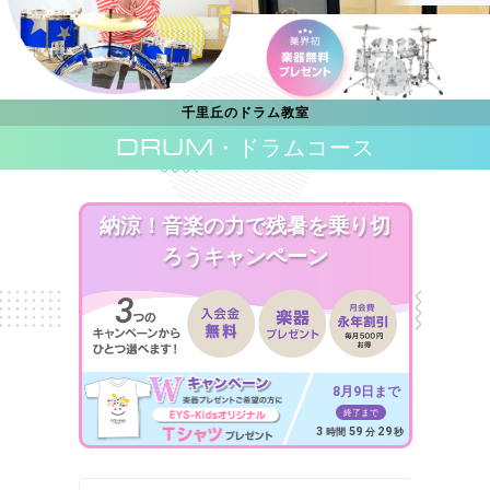
千里丘のドラム教室
DRUM
・ドラムコース
納涼！音楽の力で残暑を乗り切
ろうキャンペーン
8月9日まで
終了まで
3
59
27
時間
分
秒