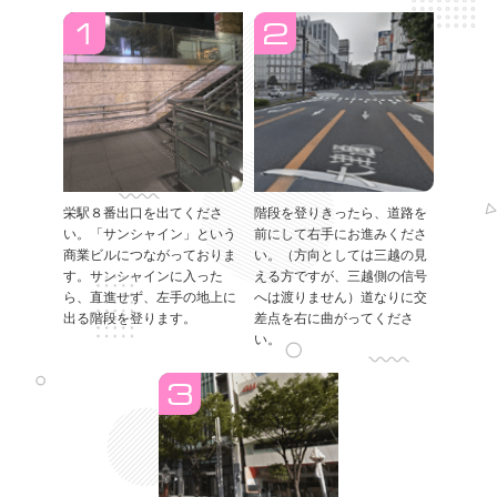
栄駅８番出口を出てくださ
階段を登りきったら、道路を
い。「サンシャイン」という
前にして右手にお進みくださ
商業ビルにつながっておりま
い。（方向としては三越の見
す。サンシャインに入った
える方ですが、三越側の信号
ら、直進せず、左手の地上に
へは渡りません）道なりに交
出る階段を登ります。
差点を右に曲がってくださ
い。