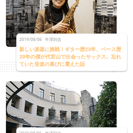
2019/08/06
半澤則吉
新しい楽器に挑戦！ギター歴23年、ベース歴
20年の僕が代官山で出会ったサックス。忘れ
ていた音楽の喜びに震えた話