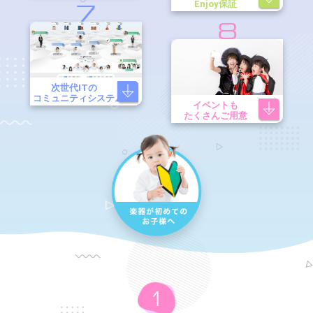
Enjoy保証
7
8
次世代ITの
コミュニティシステム
イベントも
たくさんご用意