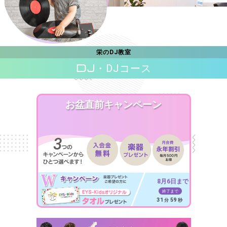
栄のDJ教室
DJ
・DJコース
お盆直前キャンペーン
8月6日まで
終了まで
31
57
分
秒