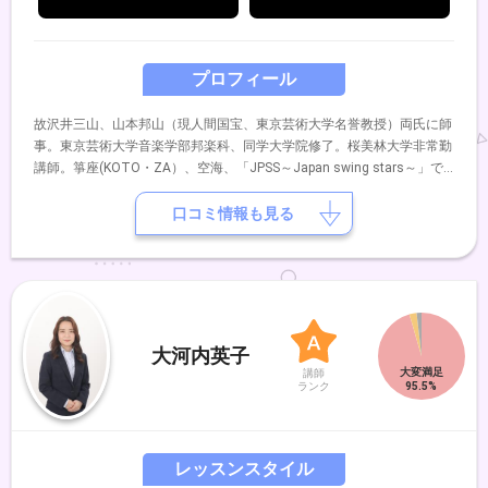
プロフィール
故沢井三山、山本邦山（現人間国宝、東京芸術大学名誉教授）両氏に師
事。東京芸術大学音楽学部邦楽科、同学大学院修了。桜美林大学非常勤
講師。箏座(KOTO・ZA）、空海、「JPSS～Japan swing stars～」で
の活動のほか、各地での邦楽演奏会、レコーディング、教授活動などに
活躍中。
口コミ情報も見る
大河内英子
講師
ランク
レッスンスタイル