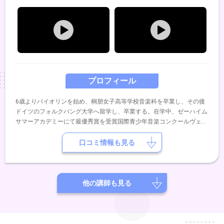
プロフィール
6歳よりバイオリンを始め、桐朋女子高等学校音楽科を卒業し、その後
ドイツのフォルクバング大学へ留学し、卒業する。在学中、ゼーハイム
サマーアカデミーにて最優秀賞を受賞国際青少年音楽コンクールヴェス
トハーレン州にて２位受賞これまでに石井志津子、山口裕之、ヤチェッ
ク・クリムキーヴィッチ氏に師事。現在、バイオリンの講師をメインに
口コミ情報も見る
活動中。
他の講師も見る