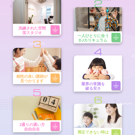
2
洗練された空間
栄スタジオ
一人ひとりに合う
DJカリキュラム
3
4
相性の良い講師が
見つかります
業界の常識を
破る安さ
5
6
2通りの通い方
自由自在
満足できない時は