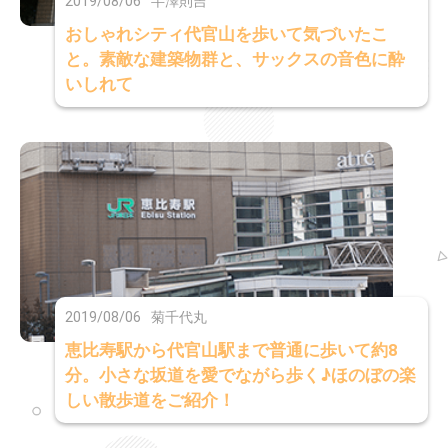
2019/08/06
半澤則吉
おしゃれシティ代官山を歩いて気づいたこ
と。素敵な建築物群と、サックスの音色に酔
いしれて
2019/08/06
菊千代丸
恵比寿駅から代官山駅まで普通に歩いて約8
分。小さな坂道を愛でながら歩く♪ほのぼの楽
しい散歩道をご紹介！