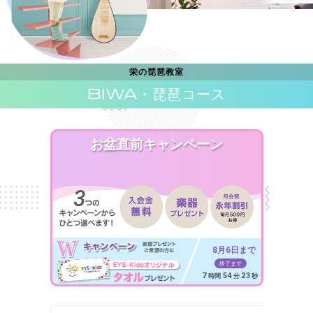
栄の琵琶教室
BIWA
・琵琶コース
お盆直前キャンペーン
8月6日まで
終了まで
7
54
21
時間
分
秒