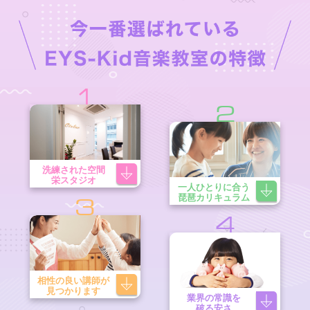
1
2
洗練された空間
栄スタジオ
一人ひとりに合う
琵琶カリキュラム
3
4
相性の良い講師が
見つかります
業界の常識を
破る安さ