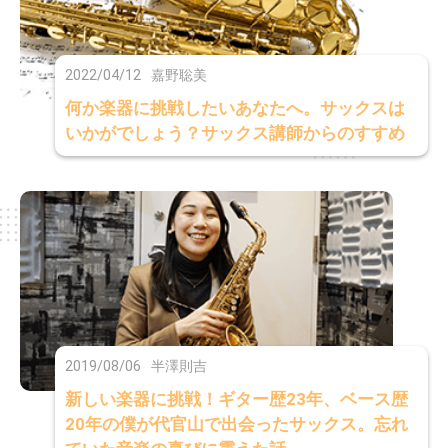
2022/04/12
嘉野聡美
何か楽器に挑戦したいあなたへ。サックスは
いかがでしょう？サックス講師からのすすめ
2019/08/06
半澤則吉
新しい楽器に挑戦！ギター歴23年、ベース歴
20年の僕が代官山で出会ったサックス。忘れ