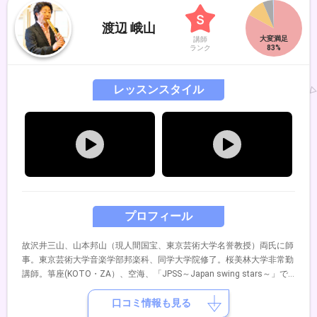
渡辺 峨山
講師
ランク
レッスンスタイル
プロフィール
故沢井三山、山本邦山（現人間国宝、東京芸術大学名誉教授）両氏に師
事。東京芸術大学音楽学部邦楽科、同学大学院修了。桜美林大学非常勤
講師。箏座(KOTO・ZA）、空海、「JPSS～Japan swing stars～」で
の活動のほか、各地での邦楽演奏会、レコーディング、教授活動などに
活躍中。
口コミ情報も見る