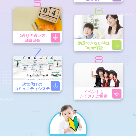
5
6
2通りの通い方
自由自在
満足できない時は
Enjoy保証
7
8
次世代ITの
コミュニティシステム
イベントも
たくさんご用意