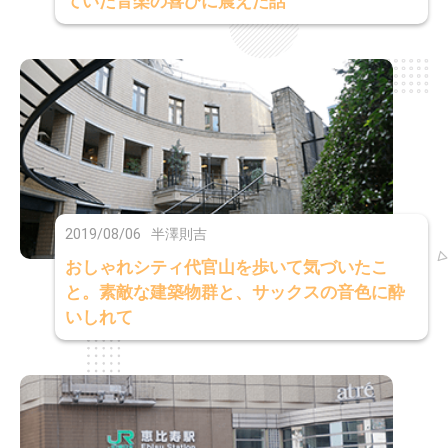
ていた音楽の喜びに震えた話
2019/08/06
半澤則吉
おしゃれシティ代官山を歩いて気づいたこ
と。素敵な建築物群と、サックスの音色に酔
いしれて