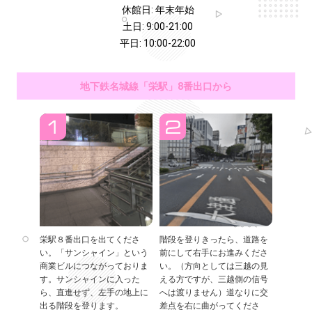
休館日: 年末年始
土日: 9:00-21:00
平日: 10:00-22:00
地下鉄名城線「栄駅」8番出口から
栄駅８番出口を出てくださ
階段を登りきったら、道路を
い。「サンシャイン」という
前にして右手にお進みくださ
商業ビルにつながっておりま
い。（方向としては三越の見
す。サンシャインに入った
える方ですが、三越側の信号
ら、直進せず、左手の地上に
へは渡りません）道なりに交
出る階段を登ります。
差点を右に曲がってくださ