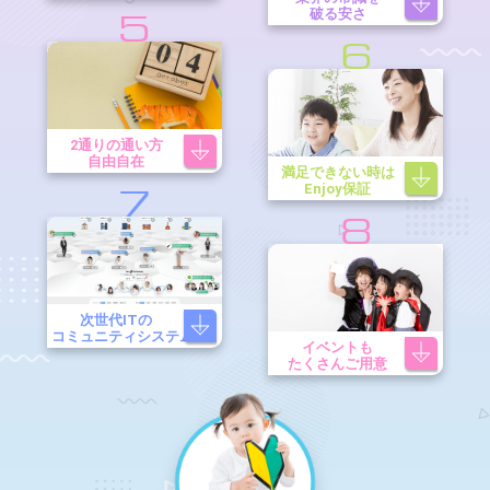
破る安さ
5
6
2通りの通い方
自由自在
満足できない時は
Enjoy保証
7
8
次世代ITの
コミュニティシステム
イベントも
たくさんご用意