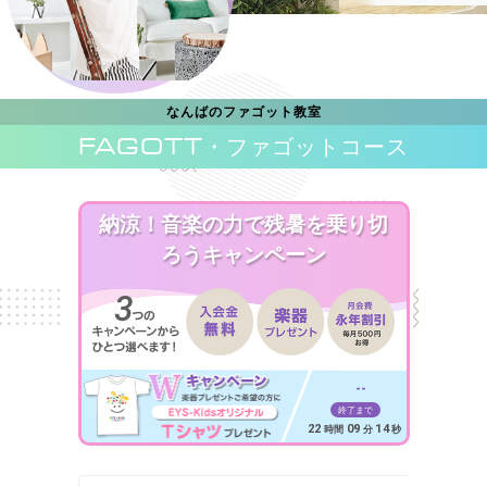
なんばのファゴット教室
FAGOTT
・ファゴットコース
納涼！音楽の力で残暑を乗り切
ろうキャンペーン
--
終了まで
22
09
12
時間
分
秒