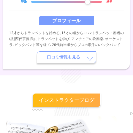
理論
感覚
プロフィール
12才からトランペットを始める､16才の頃からJazzトランペット奏者の
(故)西代宗義 氏にトランペットを学び､アマチュアの吹奏楽､オーケスト
ラ､ビックバンド等を経て､20代前半頃からプロの歌手のバックバンドを
手がけて､八代亜紀の専属バンド等にも参加｡その他にオリジナルバンド
(Making Lover結成)でライブ活動｡R&B､レゲエ等のバンドにも参加し積
口コミ情報も見る
極的にライブ､コンサート活動を行ってきました。現在はフリーで音楽
活動を行っています｡
インストラクターブログ