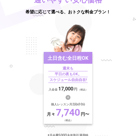
希望に応じて選べる、おトクな料金プラン！
土日含む
全日程OK
週末も
平日の夜もOK。
スケジュール自由自在!
17,000
円
入会金
（税込）
個人レッスン月2回x30分
7,740
月々
円〜
（税込）
※月会費500円永年割引適用時