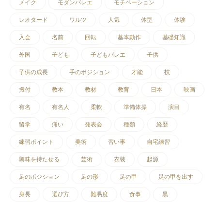
メイク
モダンバレエ
モチベーション
レオタード
ワルツ
人気
体型
体験
入会
名前
回転
基本動作
基礎知識
外国
子ども
子どもバレエ
子供
子供の成長
手のポジション
才能
技
振付
教本
教材
教育
日本
映画
有名
有名人
柔軟
準備体操
演目
留学
痛い
発表会
種類
経歴
練習ポイント
美術
習い事
自宅練習
興味を持たせる
芸術
衣装
起源
足のポジション
足の形
足の甲
足の甲を出す
身長
選び方
難易度
食事
黒