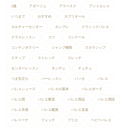
2歳
アダージュ
アラベスク
アントルシャ
いつまで
おすすめ
カブリオール
カルチャーセンター
カンブレ
クラシックバレエ
クラスレッスン
コツ
コンクール
コンテンポラリー
ジャンプ種類
スカラシップ
ステップ
ストレッチ
スレッチ
センターレッスン
タンデュ
チュチュ
つま先立ち
バーレッスン
パッセ
バレエ
バレエシューズ
バレエの基本
バレエポーズ
バレエ団
バレエ教室
バレエ用品
バレエ用語
バレエ衣装
バレエ鑑賞
バレエ音楽
バレリーナ
フェッテ
プリエ
ベビーバレエ