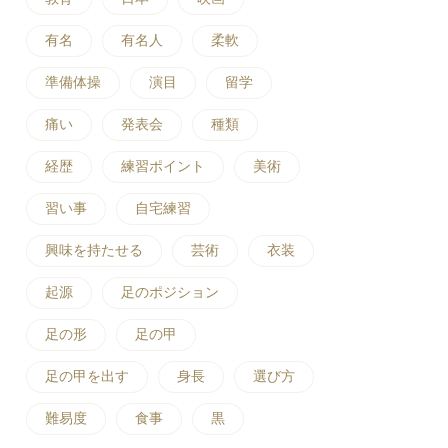
有名
有名人
柔軟
準備体操
演目
留学
痛い
発表会
種類
経歴
練習ポイント
美術
習い事
自宅練習
興味を持たせる
芸術
衣装
起源
足のポジション
足の形
足の甲
足の甲を出す
身長
選び方
難易度
食事
黒