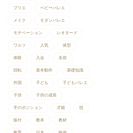
プリエ
ベビーバレエ
メイク
モダンバレエ
モチベーション
レオタード
ワルツ
人気
体型
体験
入会
名前
回転
基本動作
基礎知識
外国
子ども
子どもバレエ
子供
子供の成長
手のポジション
才能
技
振付
教本
教材
教育
日本
映画