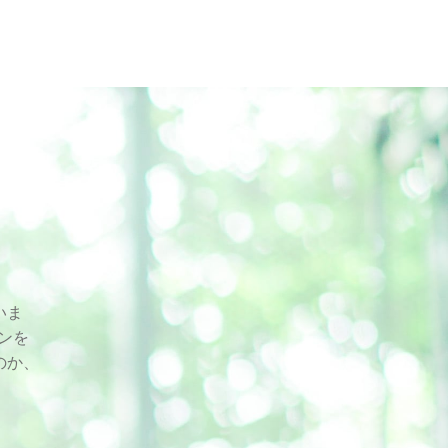
いま
スンを
のか、