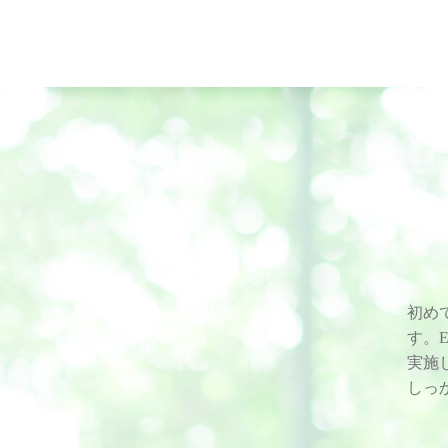
初め
す。
実施
しっ