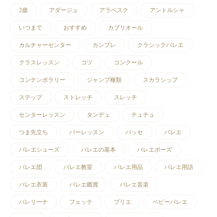
2歳
アダージュ
アラベスク
アントルシャ
いつまで
おすすめ
カブリオール
カルチャーセンター
カンブレ
クラシックバレエ
クラスレッスン
コツ
コンクール
コンテンポラリー
ジャンプ種類
スカラシップ
ステップ
ストレッチ
スレッチ
センターレッスン
タンデュ
チュチュ
つま先立ち
バーレッスン
パッセ
バレエ
バレエシューズ
バレエの基本
バレエポーズ
バレエ団
バレエ教室
バレエ用品
バレエ用語
バレエ衣装
バレエ鑑賞
バレエ音楽
バレリーナ
フェッテ
プリエ
ベビーバレエ