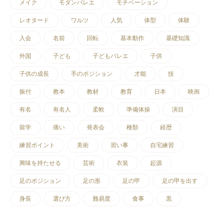
メイク
モダンバレエ
モチベーション
レオタード
ワルツ
人気
体型
体験
入会
名前
回転
基本動作
基礎知識
外国
子ども
子どもバレエ
子供
子供の成長
手のポジション
才能
技
振付
教本
教材
教育
日本
映画
有名
有名人
柔軟
準備体操
演目
留学
痛い
発表会
種類
経歴
練習ポイント
美術
習い事
自宅練習
興味を持たせる
芸術
衣装
起源
足のポジション
足の形
足の甲
足の甲を出す
身長
選び方
難易度
食事
黒