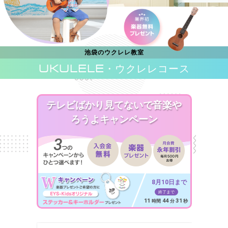
池袋のウクレレ教室
UKULELE
・ウクレレコース
テレビばかり見てないで音楽や
ろうよキャンペーン
8月10日まで
終了まで
11
44
29
時間
分
秒