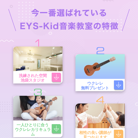
1
2
洗練された空間
池袋スタジオ
ウクレレ
無料プレゼント
3
4
一人ひとりに合う
ウクレレカリキュラ
相性の良い講師が
ム
見つかります