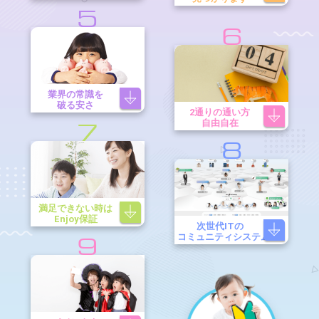
5
6
業界の常識を
破る安さ
2通りの通い方
自由自在
7
8
満足できない時は
Enjoy保証
次世代ITの
コミュニティシステム
9