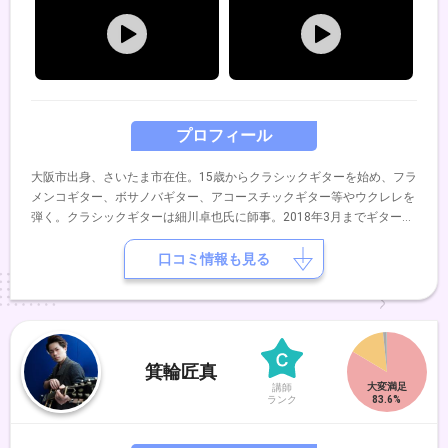
プロフィール
大阪市出身、さいたま市在住。15歳からクラシックギターを始め、フラ
メンコギター、ボサノバギター、アコースチックギター等やウクレレを
弾く。クラシックギターは細川卓也氏に師事。2018年3月までギターア
ンサンブル・ベヒラインの代表を7年間務め、大阪を中心にギターソロ
や重奏、合奏の音楽活動を行ってきたが、2018年4月より活動を関東に
口コミ情報も見る
移した。【コンクール実績】第23回ギター音楽大賞第3位第19回スペイ
ンギターコンクール第6位第11回日本ギターアンサンブルフェスティバ
ル重奏の部金賞、合奏の部金賞第16回日本ギターアンサンブルフェステ
ィバル重奏の部金賞、合奏の部銀賞
箕輪匠真
講師
ランク