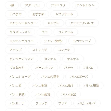
2歳
アダージュ
アラベスク
アントルシャ
いつまで
おすすめ
カブリオール
カルチャーセンター
カンブレ
クラシックバレエ
クラスレッスン
コツ
コンクール
コンテンポラリー
ジャンプ種類
スカラシップ
ステップ
ストレッチ
スレッチ
センターレッスン
タンデュ
チュチュ
つま先立ち
バーレッスン
パッセ
バレエ
バレエシューズ
バレエの基本
バレエポーズ
バレエ団
バレエ教室
バレエ用品
バレエ用語
バレエ衣装
バレエ鑑賞
バレエ音楽
バレリーナ
フェッテ
プリエ
ベビーバレエ