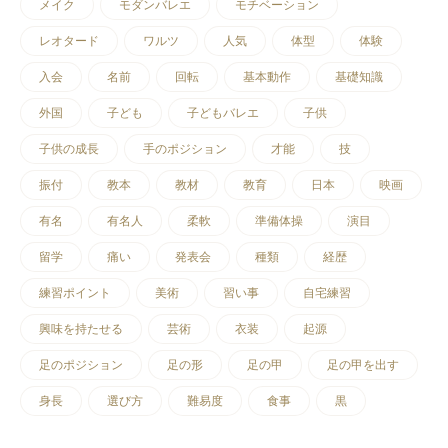
メイク
モダンバレエ
モチベーション
レオタード
ワルツ
人気
体型
体験
入会
名前
回転
基本動作
基礎知識
外国
子ども
子どもバレエ
子供
子供の成長
手のポジション
才能
技
振付
教本
教材
教育
日本
映画
有名
有名人
柔軟
準備体操
演目
留学
痛い
発表会
種類
経歴
練習ポイント
美術
習い事
自宅練習
興味を持たせる
芸術
衣装
起源
足のポジション
足の形
足の甲
足の甲を出す
身長
選び方
難易度
食事
黒