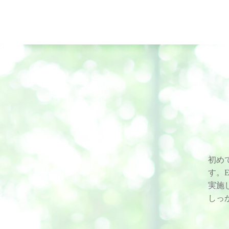
初め
す。
実施
しっ