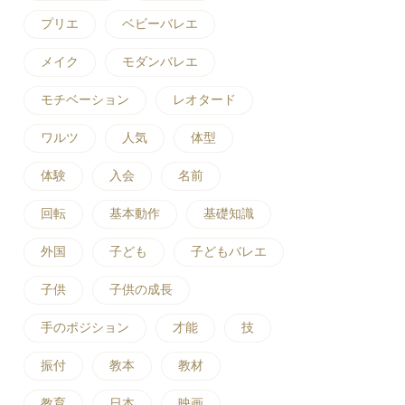
プリエ
ベビーバレエ
メイク
モダンバレエ
モチベーション
レオタード
ワルツ
人気
体型
体験
入会
名前
回転
基本動作
基礎知識
外国
子ども
子どもバレエ
子供
子供の成長
手のポジション
才能
技
振付
教本
教材
教育
日本
映画