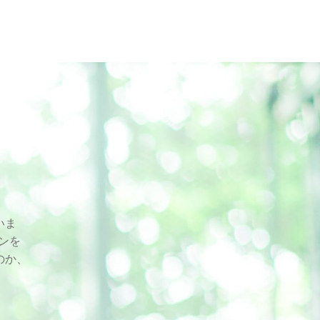
いま
スンを
のか、