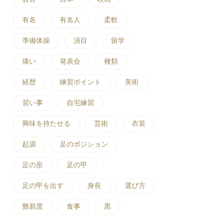
有名
有名人
柔軟
準備体操
演目
留学
痛い
発表会
種類
経歴
練習ポイント
美術
習い事
自宅練習
興味を持たせる
芸術
衣装
起源
足のポジション
足の形
足の甲
足の甲を出す
身長
選び方
難易度
食事
黒