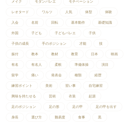
メイク
モダンバレエ
モチベーション
レオタード
ワルツ
人気
体型
体験
入会
名前
回転
基本動作
基礎知識
外国
子ども
子どもバレエ
子供
子供の成長
手のポジション
才能
技
振付
教本
教材
教育
日本
映画
有名
有名人
柔軟
準備体操
演目
留学
痛い
発表会
種類
経歴
練習ポイント
美術
習い事
自宅練習
興味を持たせる
芸術
衣装
起源
足のポジション
足の形
足の甲
足の甲を出す
身長
選び方
難易度
食事
黒