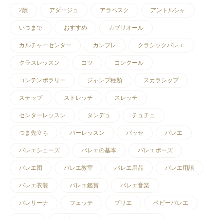
2歳
アダージュ
アラベスク
アントルシャ
いつまで
おすすめ
カブリオール
カルチャーセンター
カンブレ
クラシックバレエ
クラスレッスン
コツ
コンクール
コンテンポラリー
ジャンプ種類
スカラシップ
ステップ
ストレッチ
スレッチ
センターレッスン
タンデュ
チュチュ
つま先立ち
バーレッスン
パッセ
バレエ
バレエシューズ
バレエの基本
バレエポーズ
バレエ団
バレエ教室
バレエ用品
バレエ用語
バレエ衣装
バレエ鑑賞
バレエ音楽
バレリーナ
フェッテ
プリエ
ベビーバレエ