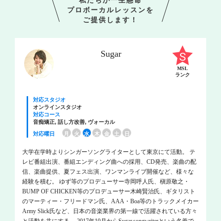
私たちが一生懸命
プロボーカルレッスンを
ご提供します！
Sugar
MSL
ランク
対応スタジオ
オンラインスタジオ
対応コース
音痴矯正, 話し方改善, ヴォーカル
対応曜日
月
火
水
木
金
土
日
大学在学時よりシンガーソングライターとして東京にて活動。 テ
レビ番組出演、番組エンディング曲への採用、CD発売、楽曲の配
信、楽曲提供、夏フェス出演、ワンマンライブ開催など、様々な
経験を積む。 ゆず等のプロデューサー寺岡呼人氏、槇原敬之・
BUMP OF CHICKEN等のプロデューサー木崎賢治氏、ギタリスト
のマーティー・フリードマン氏、AAA・Boa等のトラックメイカー
Army Slick氏など、日本の音楽業界の第一線で活躍されている方々