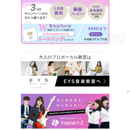
8月8日まで
終了まで
4
07
13
時間
分
秒
大人のプロボーカル教室は