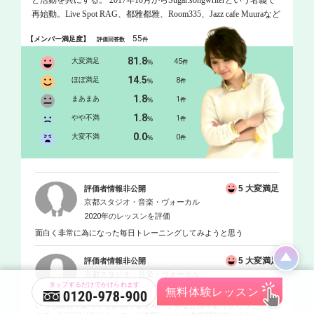
と活動を共にする。 2017年10月からSugar.songwriterという名義で
再始動。Live Spot RAG、都雅都雅、Room335、Jazz cafe Muuraなど
でライブ活動中。 幼い頃には、明治生命ミュージカル『Annie』の
55
【メンバー満足度】
評価回答数
件
オーディションに合格し、青山劇場や日本全国の舞台にも立つ。
81.8
大変満足
45
%
件
14.5
ほぼ満足
8
%
件
1.8
まあまあ
1
%
件
1.8
やや不満
1
%
件
0.0
大変不満
0
%
件
5 大変満足
評価者情報非公開
京都スタジオ・音楽・ヴォーカル
2020年のレッスンを評価
面白く非常に為になった毎日トレーニングしてみようと思う
5 大変満足
評価者情報非公開
京都スタジオ・音楽・ヴォーカル
2020年のレッスンを評価
いつも練習不足で申し訳ありません。丁寧なご指導ありがとうござい